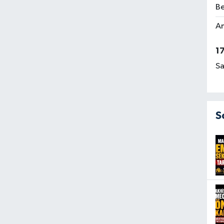
Be
Am
1
Sa
S