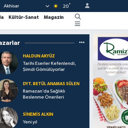
°
Akhisar
20
da
Kültür-Sanat
Magazin
azarlar
HALDUN AKYÜZ
Tarihi Eserler Kefenlendi,
Şimdi Gömülüyorlar
DYT. BETÜL ANAMAS SÜLEN
Ramazan’da Sağlıklı
Beslenme Önerileri
SINEMIS ALKIN
Yeni yıl