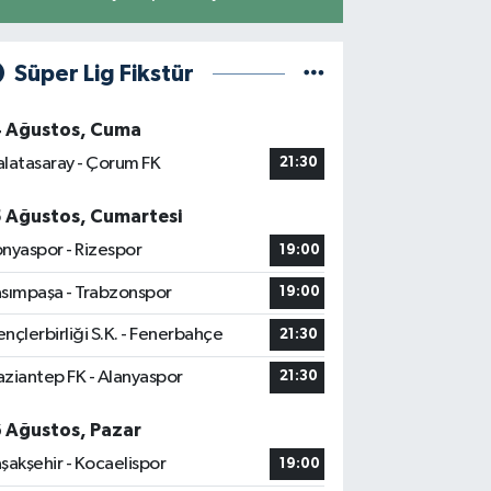
Süper Lig Fikstür
4 Ağustos, Cuma
latasaray - Çorum FK
21:30
5 Ağustos, Cumartesi
nyaspor - Rizespor
19:00
sımpaşa - Trabzonspor
19:00
nçlerbirliği S.K. - Fenerbahçe
21:30
ziantep FK - Alanyaspor
21:30
6 Ağustos, Pazar
şakşehir - Kocaelispor
19:00