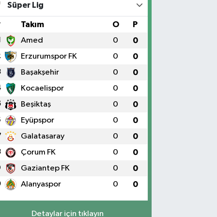
Süper Lig
#
Takım
O
P
1
Amed
0
0
2
Erzurumspor FK
0
0
3
Başakşehir
0
0
4
Kocaelispor
0
0
5
Beşiktaş
0
0
6
Eyüpspor
0
0
7
Galatasaray
0
0
8
Çorum FK
0
0
9
Gaziantep FK
0
0
0
Alanyaspor
0
0
Detaylar için tıklayın