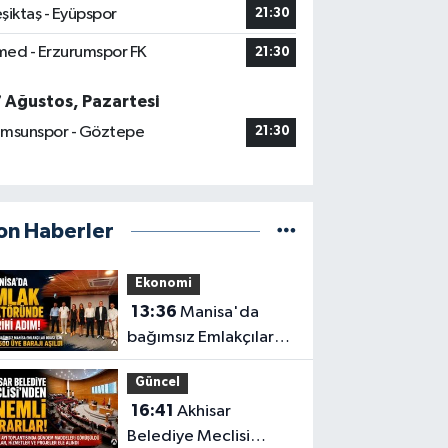
şiktaş - Eyüpspor
21:30
ed - Erzurumspor FK
21:30
7 Ağustos, Pazartesi
msunspor - Göztepe
21:30
on Haberler
Ekonomi
13:36
Manisa'da
bağımsız Emlakçılar
Odası için 500 üye
Güncel
barajı aşıldı
16:41
Akhisar
Belediye Meclisi