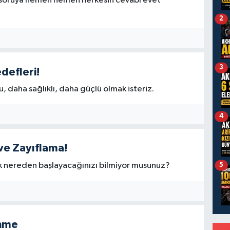
bu soruya hemen hemen herkesin cevabı evet
2
3
defleri!
, daha sağlıklı, daha güçlü olmak isteriz.
4
ve Zayıflama!
ak nereden başlayacağınızı bilmiyor musunuz?
5
enme