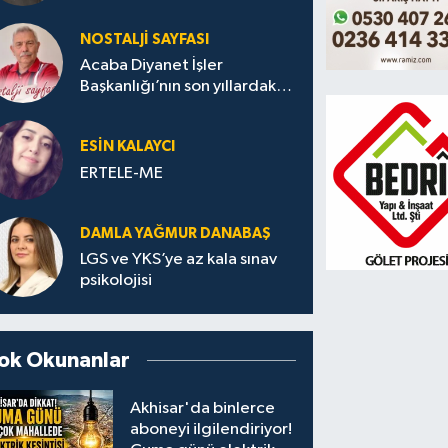
NOSTALJI SAYFASI
Acaba Diyanet İşler
Başkanlığı’nın son yıllardaki
yayınlarında bu başlıklar var
mı?
ESIN KALAYCI
ERTELE-ME
DAMLA YAĞMUR DANABAŞ
LGS ve YKS’ye az kala sınav
psikolojisi
ok Okunanlar
Akhisar'da binlerce
aboneyi ilgilendiriyor!