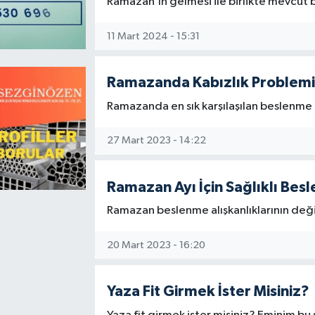
Ramazan’ın gelmesi ile birlikte mevcut b
Magazin
Kadın
Duyurular
11 Mart 2024 - 15:31
Duyurular
Teknoloji
Tarım-Gıda
Ramazanda Kabızlık Problemi 
Yerel Haber
Sektörel
Ramazanda en sık karşılaşılan beslenme p
Akhisar Emlak
Röportaj
27 Mart 2023 - 14:22
Ülke
Dünya
Ramazan Ayı İçin Sağlıklı Bes
Etiketler
Yaşam
Ramazan beslenme alışkanlıklarının değişt
Kadın
20 Mart 2023 - 16:20
Teknoloji
Yaza Fit Girmek İster Misiniz?
Yerel Haber