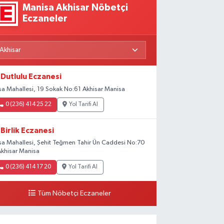
Manisa Akhisar Nöbetçi
Eczaneler
Dutlulu Eczanesi
şa Mahallesi, 19 Sokak No:61 Akhisar Manisa
0 (236) 414 25 22
Yol Tarifi Al
Birlik Eczanesi
şa Mahallesi, Şehit Teğmen Tahir Ün Caddesi No:70
Akhisar Manisa
0 (236) 414 17 20
Yol Tarifi Al
Tüm Nöbetçi Eczaneler