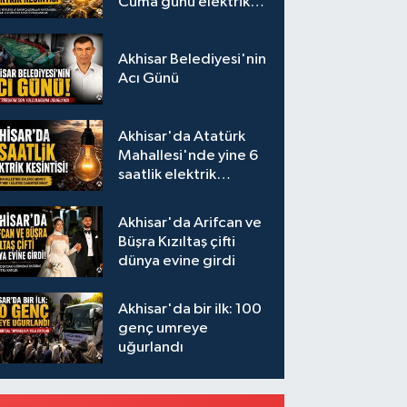
Cuma günü elektrik
kesintisi uygulanacak
Akhisar Belediyesi'nin
Acı Günü
Akhisar'da Atatürk
Mahallesi'nde yine 6
saatlik elektrik
kesintisi
Akhisar'da Arifcan ve
Büşra Kızıltaş çifti
dünya evine girdi
Akhisar'da bir ilk: 100
genç umreye
uğurlandı