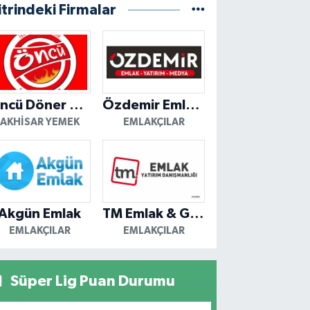
itrindeki Firmalar
Öncü Döner Akhisar
Özdemir Emlak Yatırım
AKHISAR YEMEK
EMLAKÇILAR
Akgün Emlak
TM Emlak & Gayrimenkul
EMLAKÇILAR
EMLAKÇILAR
Süper Lig Puan Durumu