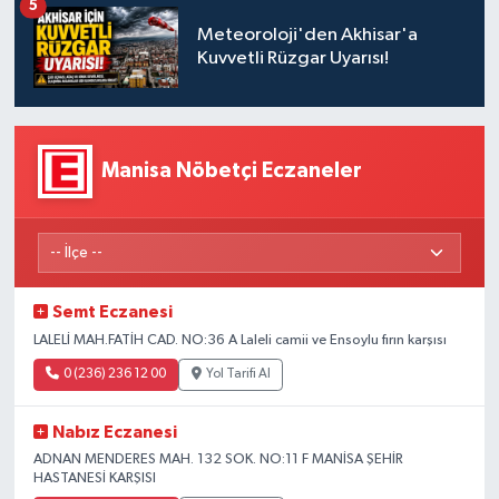
5
Meteoroloji'den Akhisar'a
Akhisar Emlak
Kuvvetli Rüzgar Uyarısı!
Ülke
Etiketler
Manisa Nöbetçi Eczaneler
Semt Eczanesi
LALELİ MAH.FATİH CAD. NO:36 A Laleli camii ve Ensoylu fırın karşısı
0 (236) 236 12 00
Yol Tarifi Al
Nabız Eczanesi
ADNAN MENDERES MAH. 132 SOK. NO:11 F MANİSA ŞEHİR
HASTANESİ KARŞISI