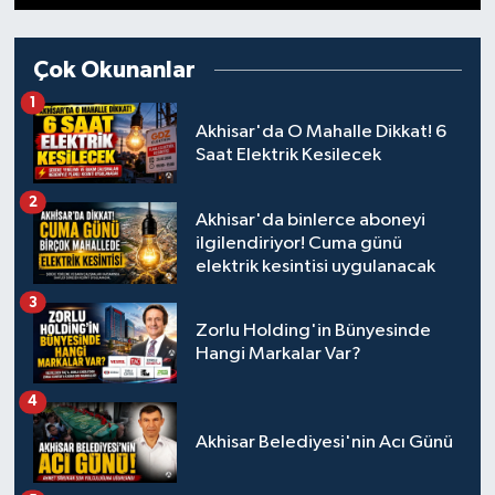
1
2
3
4
5
6
7
8
9
10
11
12
13
Magazin
Kadın
Duyurular
Çok Okunanlar
Duyurular
Teknoloji
Tarım-Gıda
1
Akhisar'da O Mahalle Dikkat! 6
Yerel Haber
Sektörel
Saat Elektrik Kesilecek
2
Akhisar Emlak
Röportaj
Akhisar'da binlerce aboneyi
ilgilendiriyor! Cuma günü
Ülke
Dünya
elektrik kesintisi uygulanacak
3
Etiketler
Yaşam
Zorlu Holding'in Bünyesinde
Hangi Markalar Var?
Kadın
4
Teknoloji
Akhisar Belediyesi'nin Acı Günü
Yerel Haber