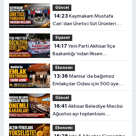
İHSANİYE MAH. 512 SOK NO35 B
Güncel
0 (236) 515 11 52
Yol Tarifi Al
14:23
Kaymakam Mustafa
Can'dan Üretici Süt Ürünleri
İkbal Eczanesi
tesisine ziyaret
YEDİEYLÜL MAHALLESİ OĞUZ SOKAK NO:70 B ATATÜRK İLK
Siyaset
ÖĞRETİM OKULU - BEŞYOL TAKSİ DURAĞI KARŞISI
14:17
Yeni Parti Akhisar İlçe
0 (236) 314 01 08
Yol Tarifi Al
Başkanlığı'ndan İlksen
Özalper'in gözaltına alınmasına
Üstün Eczanesi
Ekonomi
tepki
ALTIEYLÜL MAH. HÜKÜMET CAD. NO:30 E
13:36
Manisa'da bağımsız
0 (236) 768 27 19
Yol Tarifi Al
Emlakçılar Odası için 500 üye
barajı aşıldı
Deva Eczanesi
Güncel
CAMICEDIT MAH. YUNUS EMRE CAD. NO:89 A PARK KAHVESİ
16:41
Akhisar Belediye Meclisi
KARŞISI
Ağustos ayı toplantısını
0 (236) 816 52 64
Yol Tarifi Al
gerçekleştirdi
Ekonomi
Egemen Eczanesi