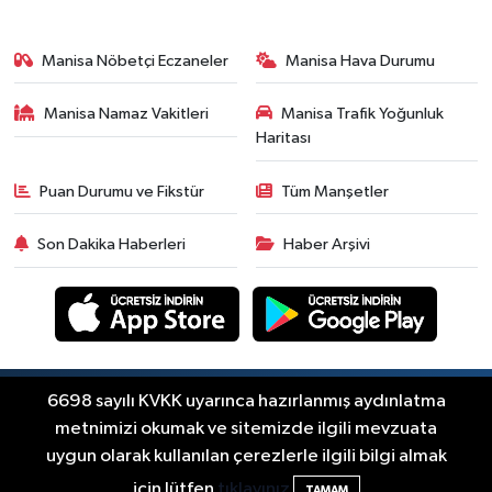
Yerel Haber
19:00
Kadın ve Çocuk Giyimde
Manisa Nöbetçi Eczaneler
Manisa Hava Durumu
Yeni Dönem: Minik Terzi’den
Anne-Çocuk Stilini Tamamlayan
Manisa Namaz Vakitleri
Manisa Trafik Yoğunluk
Güncel
Koleksiyonlar
Haritası
18:57
Akhisar'da Atatürk
Mahallesi'nde yine 6 saatlik
Puan Durumu ve Fikstür
Tüm Manşetler
elektrik kesintisi
Ekonomi
Son Dakika Haberleri
Haber Arşivi
18:50
Akhisar'da Cumhuriyet
Komagene hizmete açıldı
Duyurular
15:24
Akhisar'da binlerce
aboneyi ilgilendiriyor! Cuma
Copyright © Akhisar Press Haber 2012-2026 Her
6698 sayılı KVKK uyarınca hazırlanmış aydınlatma
RSS
hakkı saklıdır.
günü elektrik kesintisi
metnimizi okumak ve sitemizde ilgili mevzuata
Akhisar Spor
uygulanacak
uygun olarak kullanılan çerezlerle ilgili bilgi almak
15:07
Alhatoğlu'ndan
Haber Yazılımı:
TE Bilişim
için lütfen
tıklayınız
TAMAM