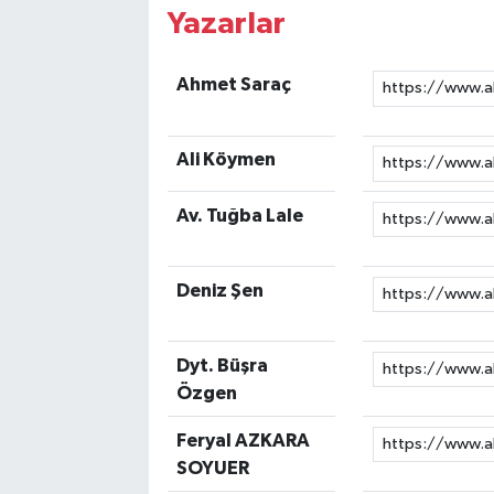
Yazarlar
Ahmet Saraç
Ali Köymen
Av. Tuğba Lale
Deniz Şen
Dyt. Büşra
Özgen
Feryal AZKARA
SOYUER