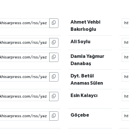
Ahmet Vehbi
Bakırlıoğlu
Ali Soylu
Damla Yağmur
Danabaş
Dyt. Betül
Anamas Sülen
Esin Kalaycı
Göçebe