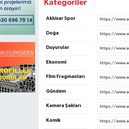
Kategoriler
Magazin
Kadın
Duyurular
Akhisar Spor
Duyurular
Teknoloji
Tarım-Gıda
Doğa
Yerel Haber
Sektörel
Duyurular
Akhisar Emlak
Röportaj
Ekonomi
Ülke
Dünya
Film Fragmanları
Etiketler
Yaşam
Gündem
Kadın
Kamera Şakları
Teknoloji
Komik
Yerel Haber