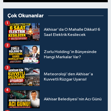
1
2
3
4
5
6
7
8
9
10
11
12
13
14
Magazin
Kadın
Duyurular
Çok Okunanlar
Duyurular
Teknoloji
Tarım-Gıda
1
Akhisar'da O Mahalle Dikkat! 6
Yerel Haber
Sektörel
Saat Elektrik Kesilecek
2
Akhisar Emlak
Röportaj
Zorlu Holding'in Bünyesinde
Hangi Markalar Var?
Ülke
Dünya
3
Etiketler
Yaşam
Meteoroloji'den Akhisar'a
Kuvvetli Rüzgar Uyarısı!
Kadın
4
Teknoloji
Akhisar Belediyesi'nin Acı Günü
Yerel Haber