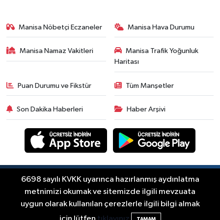
Ekonomi
18:50
Akhisar'da Cumhuriyet
Manisa Nöbetçi Eczaneler
Manisa Hava Durumu
Komagene hizmete açıldı
Manisa Namaz Vakitleri
Manisa Trafik Yoğunluk
Duyurular
Haritası
15:24
Akhisar'da binlerce
aboneyi ilgilendiriyor! Cuma
Puan Durumu ve Fikstür
Tüm Manşetler
günü elektrik kesintisi
Akhisar Spor
uygulanacak
Son Dakika Haberleri
Haber Arşivi
15:07
Alhatoğlu'ndan
Akhisargücü'ne sponsorluk
desteği devam ediyor
Ekonomi
14:54
Manisalı iş insanlarından
Kazakistan atağı
Copyright © Akhisar Press Haber 2012-2026 Her
6698 sayılı KVKK uyarınca hazırlanmış aydınlatma
RSS
hakkı saklıdır.
metnimizi okumak ve sitemizde ilgili mevzuata
Magazin
uygun olarak kullanılan çerezlerle ilgili bilgi almak
14:38
Akhisar'da Arifcan ve
Haber Yazılımı:
TE Bilişim
için lütfen
tıklayınız
TAMAM