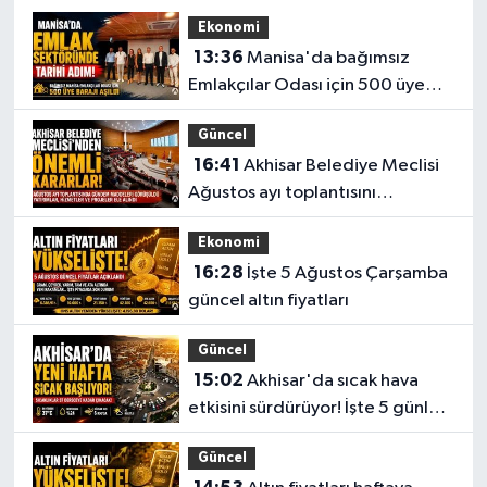
İHSANİYE MAH. 512 SOK NO35 B
Ekonomi
0 (236) 515 11 52
Yol Tarifi Al
13:36
Manisa'da bağımsız
Emlakçılar Odası için 500 üye
İkbal Eczanesi
barajı aşıldı
YEDİEYLÜL MAHALLESİ OĞUZ SOKAK NO:70 B ATATÜRK İLK
Güncel
ÖĞRETİM OKULU - BEŞYOL TAKSİ DURAĞI KARŞISI
16:41
Akhisar Belediye Meclisi
0 (236) 314 01 08
Yol Tarifi Al
Ağustos ayı toplantısını
gerçekleştirdi
Üstün Eczanesi
Ekonomi
ALTIEYLÜL MAH. HÜKÜMET CAD. NO:30 E
16:28
İşte 5 Ağustos Çarşamba
0 (236) 768 27 19
Yol Tarifi Al
güncel altın fiyatları
Deva Eczanesi
Güncel
CAMICEDIT MAH. YUNUS EMRE CAD. NO:89 A PARK KAHVESİ
15:02
Akhisar'da sıcak hava
KARŞISI
etkisini sürdürüyor! İşte 5 günlük
0 (236) 816 52 64
Yol Tarifi Al
hava durumu
Güncel
Egemen Eczanesi