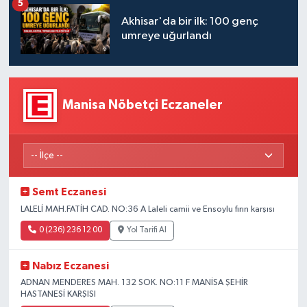
5
Akhisar'da bir ilk: 100 genç
Akhisar Emlak
umreye uğurlandı
Ülke
Etiketler
Manisa Nöbetçi Eczaneler
Semt Eczanesi
LALELİ MAH.FATİH CAD. NO:36 A Laleli camii ve Ensoylu fırın karşısı
0 (236) 236 12 00
Yol Tarifi Al
Nabız Eczanesi
ADNAN MENDERES MAH. 132 SOK. NO:11 F MANİSA ŞEHİR
HASTANESİ KARŞISI