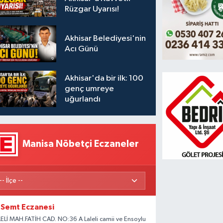
Rüzgar Uyarısı!
rkiye’den mülk satın alanlara vata
Akhisar Belediyesi'nin
Acı Günü
rilmesi şartında değişiklik yapıldı
Akhisar'da bir ilk: 100
genç umreye
uğurlandı
Manisa Nöbetçi Eczaneler
Semt Eczanesi
LELİ MAH.FATİH CAD. NO:36 A Laleli camii ve Ensoylu