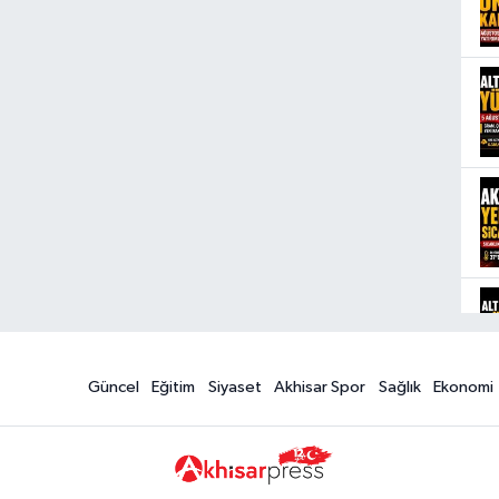
AL
CA
KA
CU
A 
Güncel
Eğitim
Siyaset
Akhisar Spor
Sağlık
Ekonomi
NA
KÖ