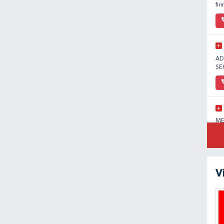
fır
AD
ŞE
ME
SA
V
BE