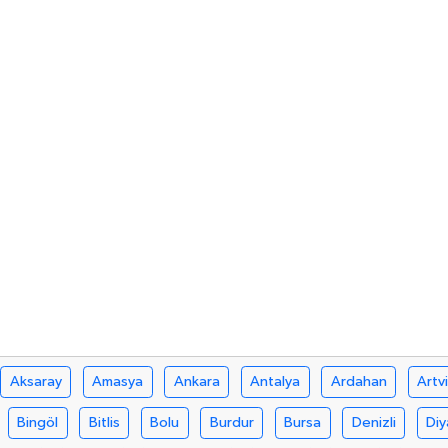
Aksaray
Amasya
Ankara
Antalya
Ardahan
Artv
Bingöl
Bitlis
Bolu
Burdur
Bursa
Denizli
Diy