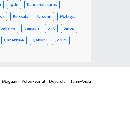
a
Iğdır
Kahramanmaraş
eli
Kırıkkale
Kırşehir
Malatya
Sakarya
Samsun
Siirt
Sinop
Çanakkale
Çankırı
Çorum
Magazin
Kültür-Sanat
Duyurular
Tarım-Gıda