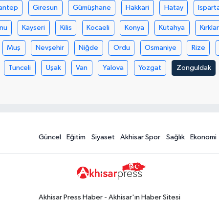
antep
Giresun
Gümüşhane
Hakkari
Hatay
Ispart
nu
Kayseri
Kilis
Kocaeli
Konya
Kütahya
Kırklar
Muş
Nevşehir
Niğde
Ordu
Osmaniye
Rize
Tunceli
Uşak
Van
Yalova
Yozgat
Zonguldak
Güncel
Eğitim
Siyaset
Akhisar Spor
Sağlık
Ekonomi
Akhisar Press Haber - Akhisar'ın Haber Sitesi