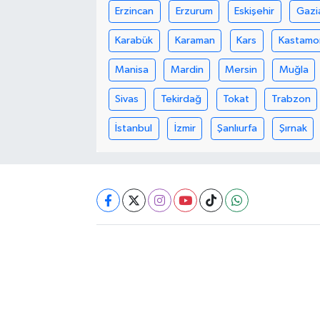
Erzincan
Erzurum
Eskişehir
Gazi
Akhisar Emlak
Karabük
Karaman
Kars
Kastamo
Ülke
Manisa
Mardin
Mersin
Muğla
Sivas
Tekirdağ
Tokat
Trabzon
Etiketler
İstanbul
İzmir
Şanlıurfa
Şırnak