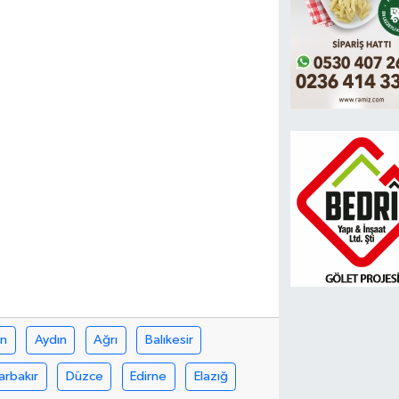
in
Aydın
Ağrı
Balıkesir
arbakır
Düzce
Edirne
Elazığ