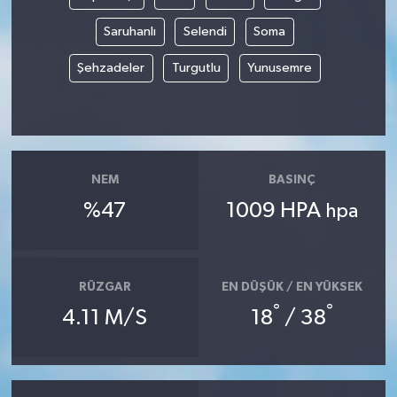
Saruhanlı
Selendi
Soma
Akhisar Emlak
Şehzadeler
Turgutlu
Yunusemre
Ülke
Etiketler
NEM
BASINÇ
%47
1009 HPA
hpa
RÜZGAR
EN DÜŞÜK / EN YÜKSEK
°
°
4.11 M/S
18
/ 38