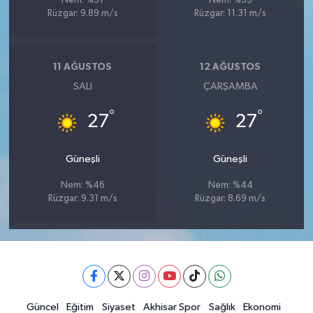
Nem: %51
Nem: %53
Rüzgar: 9.89 m/s
Rüzgar: 11.31 m/s
11 AĞUSTOS
12 AĞUSTOS
SALI
ÇARŞAMBA
°
°
27
27
Güneşli
Güneşli
Nem: %46
Nem: %44
Rüzgar: 9.31 m/s
Rüzgar: 8.69 m/s
Güncel
Eğitim
Siyaset
Akhisar Spor
Sağlık
Ekonomi