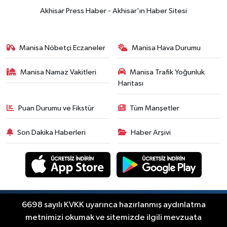
Akhisar Press Haber - Akhisar'ın Haber Sitesi
Manisa Nöbetçi Eczaneler
Manisa Hava Durumu
Manisa Namaz Vakitleri
Manisa Trafik Yoğunluk
Haritası
Puan Durumu ve Fikstür
Tüm Manşetler
Son Dakika Haberleri
Haber Arşivi
Copyright © Akhisar Press Haber 2012-2026 Her
6698 sayılı KVKK uyarınca hazırlanmış aydınlatma
RSS
hakkı saklıdır.
metnimizi okumak ve sitemizde ilgili mevzuata