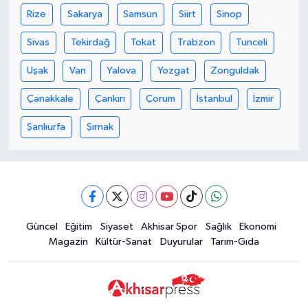
Rize
Sakarya
Samsun
Siirt
Sinop
Sivas
Tekirdağ
Tokat
Trabzon
Tunceli
Uşak
Van
Yalova
Yozgat
Zonguldak
Çanakkale
Çankırı
Çorum
İstanbul
İzmir
Şanlıurfa
Şırnak
Güncel
Eğitim
Siyaset
Akhisar Spor
Sağlık
Ekonomi
Magazin
Kültür-Sanat
Duyurular
Tarım-Gıda