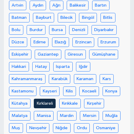
Artvin
Aydın
Ağrı
Balıkesir
Bartın
Akhisar Emlak
Batman
Bayburt
Bilecik
Bingöl
Bitlis
Ülke
Bolu
Burdur
Bursa
Denizli
Diyarbakır
Düzce
Edirne
Elazığ
Erzincan
Erzurum
Etiketler
Eskişehir
Gaziantep
Giresun
Gümüşhane
Hakkari
Hatay
Isparta
Iğdır
Kahramanmaraş
Karabük
Karaman
Kars
Kastamonu
Kayseri
Kilis
Kocaeli
Konya
Kütahya
Kırklareli
Kırıkkale
Kırşehir
Malatya
Manisa
Mardin
Mersin
Muğla
Muş
Nevşehir
Niğde
Ordu
Osmaniye