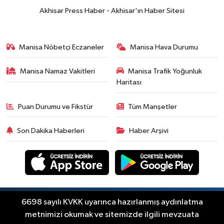
Akhisar Press Haber - Akhisar'ın Haber Sitesi
Manisa Nöbetçi Eczaneler
Manisa Hava Durumu
Manisa Namaz Vakitleri
Manisa Trafik Yoğunluk
Haritası
Puan Durumu ve Fikstür
Tüm Manşetler
Son Dakika Haberleri
Haber Arşivi
Copyright © Akhisar Press Haber 2012-2026 Her
6698 sayılı KVKK uyarınca hazırlanmış aydınlatma
RSS
hakkı saklıdır.
metnimizi okumak ve sitemizde ilgili mevzuata