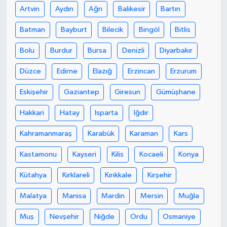
Artvin
Aydın
Ağrı
Balıkesir
Bartın
Akhisar Emlak
Batman
Bayburt
Bilecik
Bingöl
Bitlis
Ülke
Bolu
Burdur
Bursa
Denizli
Diyarbakır
Düzce
Edirne
Elazığ
Erzincan
Erzurum
Etiketler
Eskişehir
Gaziantep
Giresun
Gümüşhane
Hakkari
Hatay
Isparta
Iğdır
Kahramanmaraş
Karabük
Karaman
Kars
Kastamonu
Kayseri
Kilis
Kocaeli
Konya
Kütahya
Kırklareli
Kırıkkale
Kırşehir
Malatya
Manisa
Mardin
Mersin
Muğla
Muş
Nevşehir
Niğde
Ordu
Osmaniye