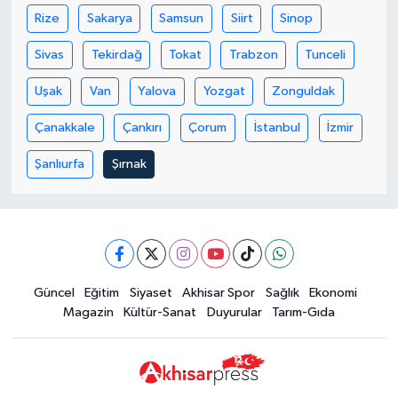
Rize
Sakarya
Samsun
Siirt
Sinop
Sivas
Tekirdağ
Tokat
Trabzon
Tunceli
Uşak
Van
Yalova
Yozgat
Zonguldak
Çanakkale
Çankırı
Çorum
İstanbul
İzmir
Şanlıurfa
Şırnak
Güncel
Eğitim
Siyaset
Akhisar Spor
Sağlık
Ekonomi
Magazin
Kültür-Sanat
Duyurular
Tarım-Gıda