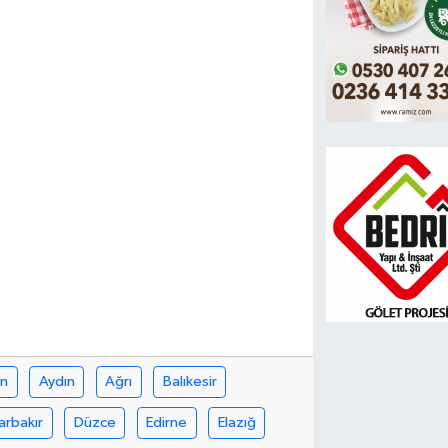
in
Aydın
Ağrı
Balıkesir
arbakır
Düzce
Edirne
Elazığ