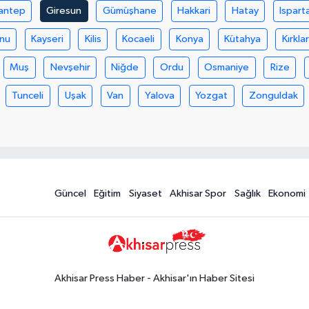
antep
Giresun
Gümüşhane
Hakkari
Hatay
Ispart
nu
Kayseri
Kilis
Kocaeli
Konya
Kütahya
Kırklar
Muş
Nevşehir
Niğde
Ordu
Osmaniye
Rize
Tunceli
Uşak
Van
Yalova
Yozgat
Zonguldak
Güncel
Eğitim
Siyaset
Akhisar Spor
Sağlık
Ekonomi
Akhisar Press Haber - Akhisar'ın Haber Sitesi