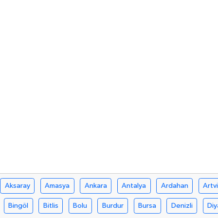
Aksaray
Amasya
Ankara
Antalya
Ardahan
Artv
Bingöl
Bitlis
Bolu
Burdur
Bursa
Denizli
Diy