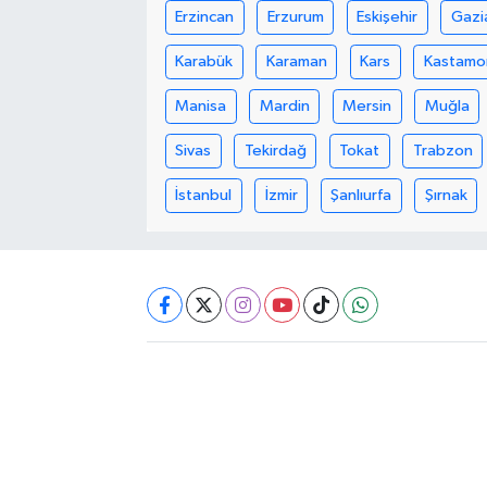
Erzincan
Erzurum
Eskişehir
Gazi
Akhisar Emlak
Karabük
Karaman
Kars
Kastamo
Ülke
Manisa
Mardin
Mersin
Muğla
Sivas
Tekirdağ
Tokat
Trabzon
Etiketler
İstanbul
İzmir
Şanlıurfa
Şırnak