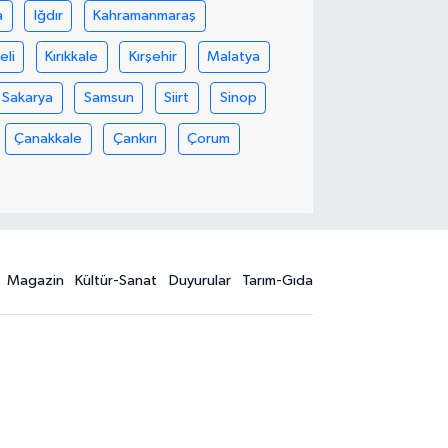
a
Iğdır
Kahramanmaraş
eli
Kırıkkale
Kırşehir
Malatya
Sakarya
Samsun
Siirt
Sinop
Çanakkale
Çankırı
Çorum
Magazin
Kültür-Sanat
Duyurular
Tarım-Gıda