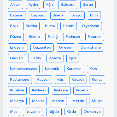
Artvin
Aydın
Ağrı
Balıkesir
Bartın
Akhisar Emlak
Batman
Bayburt
Bilecik
Bingöl
Bitlis
Ülke
Bolu
Burdur
Bursa
Denizli
Diyarbakır
Düzce
Edirne
Elazığ
Erzincan
Erzurum
Etiketler
Eskişehir
Gaziantep
Giresun
Gümüşhane
Hakkari
Hatay
Isparta
Iğdır
Kahramanmaraş
Karabük
Karaman
Kars
Kastamonu
Kayseri
Kilis
Kocaeli
Konya
Kütahya
Kırklareli
Kırıkkale
Kırşehir
Malatya
Manisa
Mardin
Mersin
Muğla
Muş
Nevşehir
Niğde
Ordu
Osmaniye