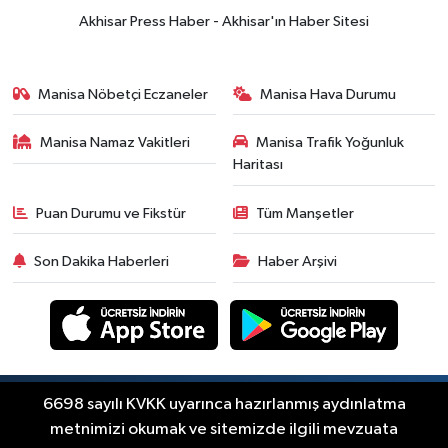
Akhisar Press Haber - Akhisar'ın Haber Sitesi
Manisa Nöbetçi Eczaneler
Manisa Hava Durumu
Manisa Namaz Vakitleri
Manisa Trafik Yoğunluk
Haritası
Puan Durumu ve Fikstür
Tüm Manşetler
Son Dakika Haberleri
Haber Arşivi
Copyright © Akhisar Press Haber 2012-2026 Her
6698 sayılı KVKK uyarınca hazırlanmış aydınlatma
RSS
hakkı saklıdır.
metnimizi okumak ve sitemizde ilgili mevzuata