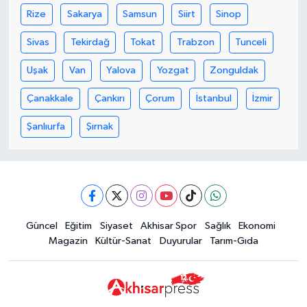
Rize
Sakarya
Samsun
Siirt
Sinop
Sivas
Tekirdağ
Tokat
Trabzon
Tunceli
Uşak
Van
Yalova
Yozgat
Zonguldak
Çanakkale
Çankırı
Çorum
İstanbul
İzmir
Şanlıurfa
Şırnak
Güncel
Eğitim
Siyaset
Akhisar Spor
Sağlık
Ekonomi
Magazin
Kültür-Sanat
Duyurular
Tarım-Gıda