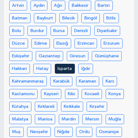
Artvin
Aydın
Ağrı
Balıkesir
Bartın
Akhisar Emlak
Batman
Bayburt
Bilecik
Bingöl
Bitlis
Ülke
Bolu
Burdur
Bursa
Denizli
Diyarbakır
Düzce
Edirne
Elazığ
Erzincan
Erzurum
Etiketler
Eskişehir
Gaziantep
Giresun
Gümüşhane
Hakkari
Hatay
Isparta
Iğdır
Kahramanmaraş
Karabük
Karaman
Kars
Kastamonu
Kayseri
Kilis
Kocaeli
Konya
Kütahya
Kırklareli
Kırıkkale
Kırşehir
Malatya
Manisa
Mardin
Mersin
Muğla
Muş
Nevşehir
Niğde
Ordu
Osmaniye