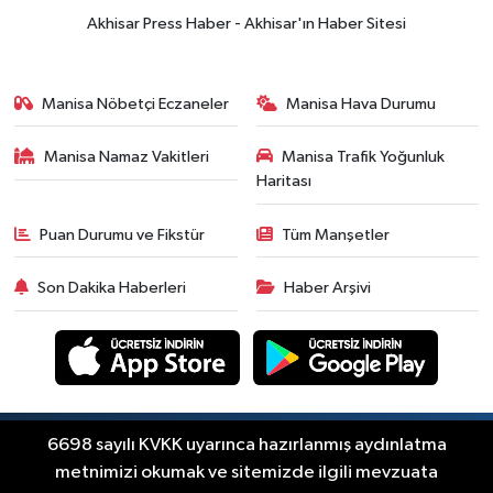
Akhisar Press Haber - Akhisar'ın Haber Sitesi
Manisa Nöbetçi Eczaneler
Manisa Hava Durumu
Manisa Namaz Vakitleri
Manisa Trafik Yoğunluk
Haritası
Puan Durumu ve Fikstür
Tüm Manşetler
Son Dakika Haberleri
Haber Arşivi
Copyright © Akhisar Press Haber 2012-2026 Her
6698 sayılı KVKK uyarınca hazırlanmış aydınlatma
RSS
hakkı saklıdır.
metnimizi okumak ve sitemizde ilgili mevzuata