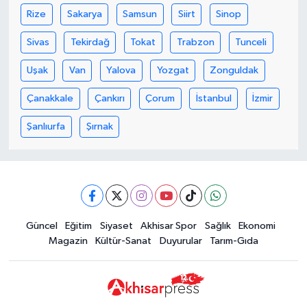
Rize
Sakarya
Samsun
Siirt
Sinop
Sivas
Tekirdağ
Tokat
Trabzon
Tunceli
Uşak
Van
Yalova
Yozgat
Zonguldak
Çanakkale
Çankırı
Çorum
İstanbul
İzmir
Şanlıurfa
Şırnak
Güncel
Eğitim
Siyaset
Akhisar Spor
Sağlık
Ekonomi
Magazin
Kültür-Sanat
Duyurular
Tarım-Gıda