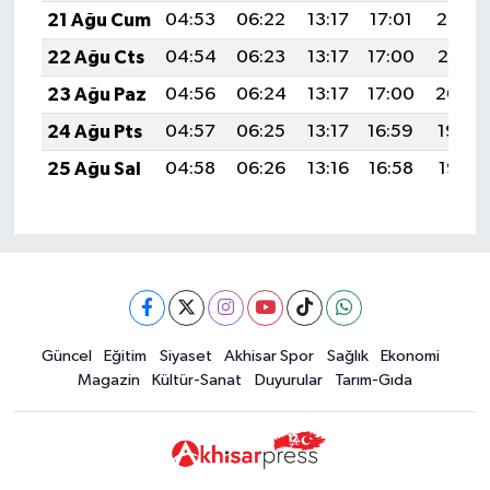
21 Ağu Cum
04:53
06:22
13:17
17:01
20:03
22 Ağu Cts
04:54
06:23
13:17
17:00
20:01
23 Ağu Paz
04:56
06:24
13:17
17:00
20:00
24 Ağu Pts
04:57
06:25
13:17
16:59
19:59
25 Ağu Sal
04:58
06:26
13:16
16:58
19:57
Güncel
Eğitim
Siyaset
Akhisar Spor
Sağlık
Ekonomi
Magazin
Kültür-Sanat
Duyurular
Tarım-Gıda