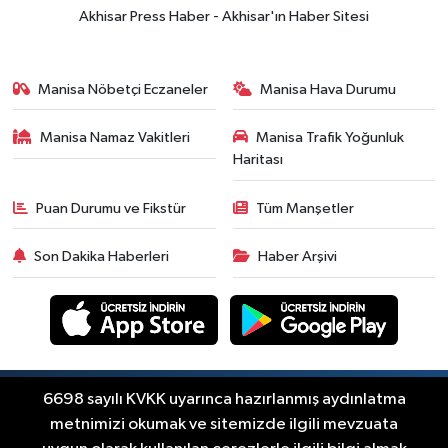
Akhisar Press Haber - Akhisar'ın Haber Sitesi
Manisa Nöbetçi Eczaneler
Manisa Hava Durumu
Manisa Namaz Vakitleri
Manisa Trafik Yoğunluk
Haritası
Puan Durumu ve Fikstür
Tüm Manşetler
Son Dakika Haberleri
Haber Arşivi
Copyright © Akhisar Press Haber 2012-2026 Her
6698 sayılı KVKK uyarınca hazırlanmış aydınlatma
RSS
hakkı saklıdır.
metnimizi okumak ve sitemizde ilgili mevzuata