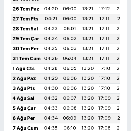
26 Tem Paz
04:20
06:00
13:21
17:12
20:32
27 Tem Pts
04:21
06:00
13:21
17:11
20:31
28 Tem Sal
04:23
06:01
13:21
17:11
20:30
29 Tem Çar
04:24
06:02
13:21
17:11
20:29
30 Tem Per
04:25
06:03
13:21
17:11
20:28
31 Tem Cum
04:26
06:04
13:21
17:11
20:27
1 Ağu Cts
04:28
06:05
13:20
17:10
20:26
2 Ağu Paz
04:29
06:06
13:20
17:10
20:25
3 Ağu Pts
04:30
06:06
13:20
17:10
20:24
4 Ağu Sal
04:32
06:07
13:20
17:09
20:23
5 Ağu Çar
04:33
06:08
13:20
17:09
20:22
6 Ağu Per
04:34
06:09
13:20
17:09
20:21
7 Ağu Cum
04:35
06:10
13:20
17:08
20:20