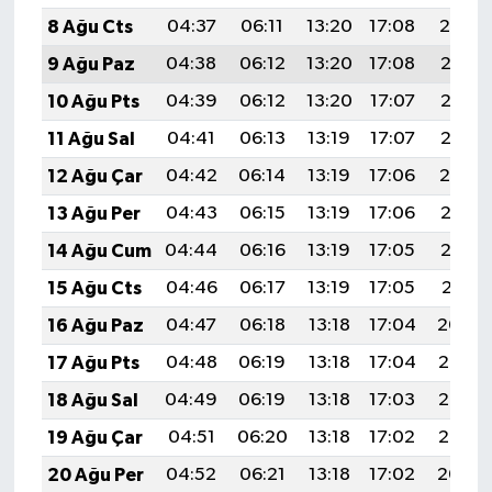
8 Ağu Cts
04:37
06:11
13:20
17:08
20:19
9 Ağu Paz
04:38
06:12
13:20
17:08
20:18
10 Ağu Pts
04:39
06:12
13:20
17:07
20:17
11 Ağu Sal
04:41
06:13
13:19
17:07
20:16
12 Ağu Çar
04:42
06:14
13:19
17:06
20:14
13 Ağu Per
04:43
06:15
13:19
17:06
20:13
14 Ağu Cum
04:44
06:16
13:19
17:05
20:12
15 Ağu Cts
04:46
06:17
13:19
17:05
20:11
16 Ağu Paz
04:47
06:18
13:18
17:04
20:09
17 Ağu Pts
04:48
06:19
13:18
17:04
20:08
18 Ağu Sal
04:49
06:19
13:18
17:03
20:07
19 Ağu Çar
04:51
06:20
13:18
17:02
20:05
20 Ağu Per
04:52
06:21
13:18
17:02
20:04