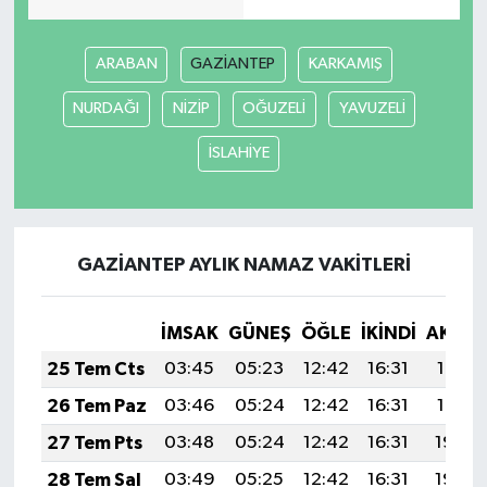
Akhisar Emlak
ARABAN
GAZİANTEP
KARKAMIŞ
Ülke
NURDAĞI
NİZİP
OĞUZELİ
YAVUZELİ
İSLAHİYE
Etiketler
GAZİANTEP AYLIK NAMAZ VAKITLERI
İMSAK
GÜNEŞ
ÖĞLE
İKINDI
AKŞA
25 Tem Cts
03:45
05:23
12:42
16:31
19:51
26 Tem Paz
03:46
05:24
12:42
16:31
19:51
27 Tem Pts
03:48
05:24
12:42
16:31
19:50
28 Tem Sal
03:49
05:25
12:42
16:31
19:49