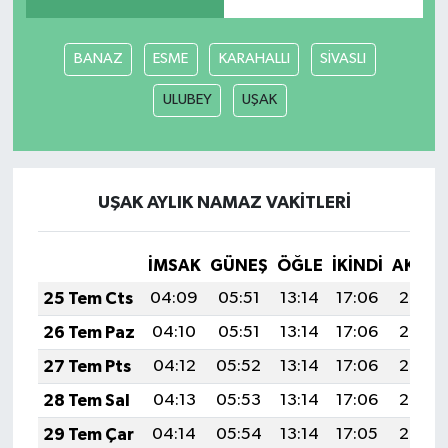
Akhisar Emlak
BANAZ
ESME
KARAHALLI
SİVASLI
Ülke
ULUBEY
UŞAK
Etiketler
UŞAK AYLIK NAMAZ VAKITLERI
İMSAK
GÜNEŞ
ÖĞLE
İKINDI
AKŞA
25 Tem Cts
04:09
05:51
13:14
17:06
20:27
26 Tem Paz
04:10
05:51
13:14
17:06
20:26
27 Tem Pts
04:12
05:52
13:14
17:06
20:26
28 Tem Sal
04:13
05:53
13:14
17:06
20:25
29 Tem Çar
04:14
05:54
13:14
17:05
20:24