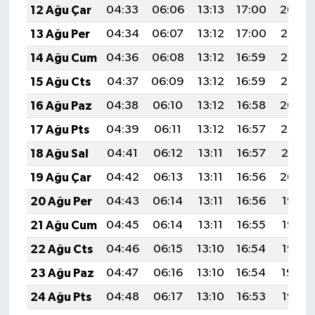
12 Ağu Çar
04:33
06:06
13:13
17:00
20:09
13 Ağu Per
04:34
06:07
13:12
17:00
20:07
14 Ağu Cum
04:36
06:08
13:12
16:59
20:06
15 Ağu Cts
04:37
06:09
13:12
16:59
20:05
16 Ağu Paz
04:38
06:10
13:12
16:58
20:04
17 Ağu Pts
04:39
06:11
13:12
16:57
20:02
18 Ağu Sal
04:41
06:12
13:11
16:57
20:01
19 Ağu Çar
04:42
06:13
13:11
16:56
20:00
20 Ağu Per
04:43
06:14
13:11
16:56
19:58
21 Ağu Cum
04:45
06:14
13:11
16:55
19:57
22 Ağu Cts
04:46
06:15
13:10
16:54
19:56
23 Ağu Paz
04:47
06:16
13:10
16:54
19:54
24 Ağu Pts
04:48
06:17
13:10
16:53
19:53