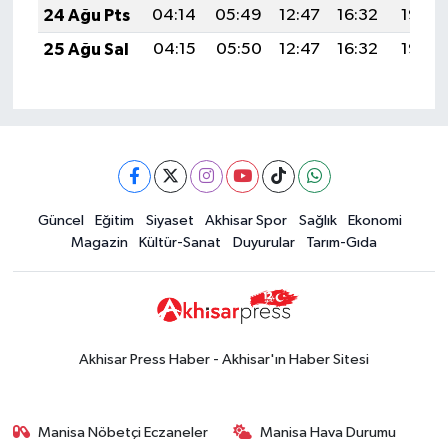
24 Ağu Pts
04:14
05:49
12:47
16:32
19:35
25 Ağu Sal
04:15
05:50
12:47
16:32
19:33
Güncel
Eğitim
Siyaset
Akhisar Spor
Sağlık
Ekonomi
Magazin
Kültür-Sanat
Duyurular
Tarım-Gıda
Akhisar Press Haber - Akhisar'ın Haber Sitesi
Manisa Nöbetçi Eczaneler
Manisa Hava Durumu