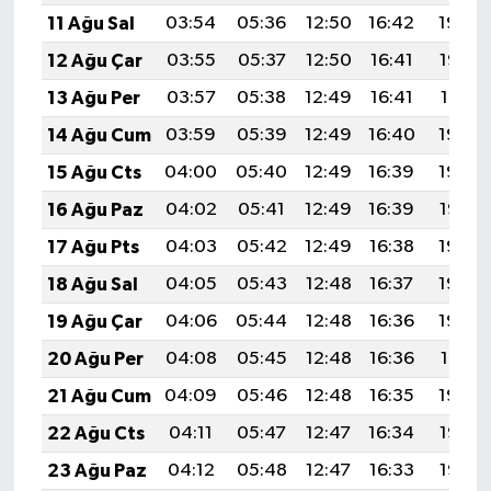
11 Ağu Sal
03:54
05:36
12:50
16:42
19:54
12 Ağu Çar
03:55
05:37
12:50
16:41
19:52
13 Ağu Per
03:57
05:38
12:49
16:41
19:51
14 Ağu Cum
03:59
05:39
12:49
16:40
19:50
15 Ağu Cts
04:00
05:40
12:49
16:39
19:48
16 Ağu Paz
04:02
05:41
12:49
16:39
19:47
17 Ağu Pts
04:03
05:42
12:49
16:38
19:45
18 Ağu Sal
04:05
05:43
12:48
16:37
19:44
19 Ağu Çar
04:06
05:44
12:48
16:36
19:42
20 Ağu Per
04:08
05:45
12:48
16:36
19:41
21 Ağu Cum
04:09
05:46
12:48
16:35
19:39
22 Ağu Cts
04:11
05:47
12:47
16:34
19:38
23 Ağu Paz
04:12
05:48
12:47
16:33
19:36