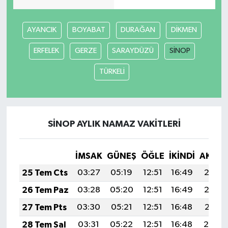
Akhisar Emlak
AYANCIK
BOYABAT
DURAĞAN
DİKMEN
Ülke
ERFELEK
GERZE
SARAYDÜZÜ
SİNOP
TÜRKELİ
Etiketler
SİNOP AYLIK NAMAZ VAKITLERI
İMSAK
GÜNEŞ
ÖĞLE
İKINDI
AKŞA
25 Tem Cts
03:27
05:19
12:51
16:49
20:13
26 Tem Paz
03:28
05:20
12:51
16:49
20:12
27 Tem Pts
03:30
05:21
12:51
16:48
20:11
28 Tem Sal
03:31
05:22
12:51
16:48
20:10