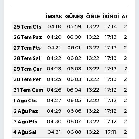
İMSAK
GÜNEŞ
ÖĞLE
İKINDI
AKŞA
25 Tem Cts
04:18
05:59
13:22
17:14
20:35
26 Tem Paz
04:20
06:00
13:22
17:13
20:34
27 Tem Pts
04:21
06:01
13:22
17:13
20:33
28 Tem Sal
04:22
06:02
13:22
17:13
20:32
29 Tem Çar
04:23
06:03
13:22
17:13
20:31
30 Tem Per
04:25
06:03
13:22
17:13
20:30
31 Tem Cum
04:26
06:04
13:22
17:12
20:29
1 Ağu Cts
04:27
06:05
13:22
17:12
20:28
2 Ağu Paz
04:29
06:06
13:22
17:12
20:27
3 Ağu Pts
04:30
06:07
13:22
17:12
20:26
4 Ağu Sal
04:31
06:08
13:22
17:11
20:25