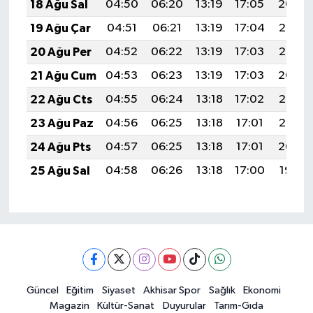
18 Ağu Sal
04:50
06:20
13:19
17:05
20:09
19 Ağu Çar
04:51
06:21
13:19
17:04
20:07
20 Ağu Per
04:52
06:22
13:19
17:03
20:06
21 Ağu Cum
04:53
06:23
13:19
17:03
20:04
22 Ağu Cts
04:55
06:24
13:18
17:02
20:03
23 Ağu Paz
04:56
06:25
13:18
17:01
20:02
24 Ağu Pts
04:57
06:25
13:18
17:01
20:00
25 Ağu Sal
04:58
06:26
13:18
17:00
19:59
Güncel
Eğitim
Siyaset
Akhisar Spor
Sağlık
Ekonomi
Magazin
Kültür-Sanat
Duyurular
Tarım-Gıda