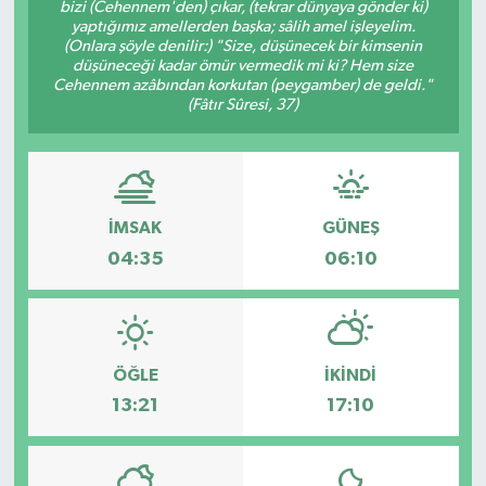
bizi (Cehennem'den) çıkar, (tekrar dünyaya gönder ki)
yaptığımız amellerden başka; sâlih amel işleyelim.
Magazin
Kadın
Duyurular
(Onlara şöyle denilir:) "Size, düşünecek bir kimsenin
düşüneceği kadar ömür vermedik mi ki? Hem size
Cehennem azâbından korkutan (peygamber) de geldi."
Duyurular
Teknoloji
Tarım-Gıda
(Fâtır Sûresi, 37)
Yerel Haber
Sektörel
Akhisar Emlak
Röportaj
İMSAK
GÜNEŞ
04:35
06:10
Ülke
Dünya
Etiketler
Yaşam
Kadın
ÖĞLE
İKINDI
13:21
17:10
Teknoloji
Yerel Haber