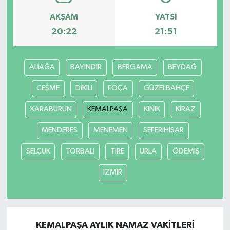
AKŞAM
YATSI
Akhisar Emlak
20:22
21:51
Ülke
ALİAĞA
BAYINDIR
BERGAMA
BEYDAĞ
Etiketler
CEŞME
DİKİLİ
FOÇA
GÜZELBAHÇE
KARABURUN
KEMALPAŞA
KINIK
KİRAZ
MENDERES
MENEMEN
SEFERIHİSAR
SELÇUK
TORBALI
TİRE
URLA
ÖDEMİŞ
İZMİR
KEMALPAŞA AYLIK NAMAZ VAKITLERI