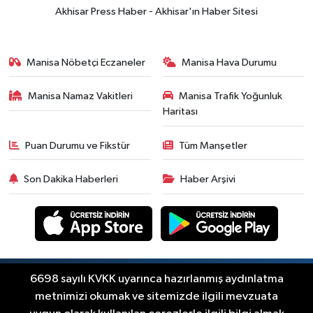
Akhisar Press Haber - Akhisar'ın Haber Sitesi
Manisa Nöbetçi Eczaneler
Manisa Hava Durumu
Manisa Namaz Vakitleri
Manisa Trafik Yoğunluk
Haritası
Puan Durumu ve Fikstür
Tüm Manşetler
Son Dakika Haberleri
Haber Arşivi
Copyright © Akhisar Press Haber 2012-2026 Her
6698 sayılı KVKK uyarınca hazırlanmış aydınlatma
RSS
hakkı saklıdır.
metnimizi okumak ve sitemizde ilgili mevzuata