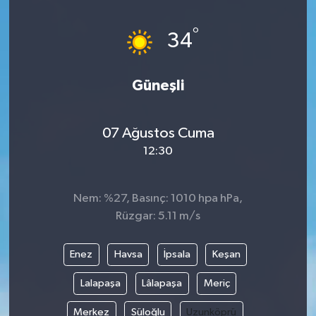
Magazin
Kadın
Duyurular
°
34
Duyurular
Teknoloji
Tarım-Gıda
Güneşli
Yerel Haber
Sektörel
07 Ağustos Cuma
Akhisar Emlak
Röportaj
12:30
Ülke
Dünya
Nem: %27, Basınç: 1010 hpa hPa,
Etiketler
Yaşam
Rüzgar: 5.11 m/s
Kadın
Enez
Havsa
İpsala
Keşan
Teknoloji
Lalapaşa
Lâlapaşa
Meriç
Merkez
Süloğlu
Uzunköprü
Yerel Haber