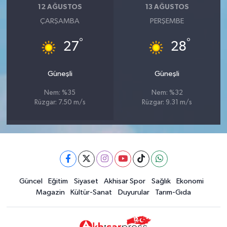
12 AĞUSTOS
13 AĞUSTOS
ÇARŞAMBA
PERŞEMBE
°
°
27
28
Güneşli
Güneşli
Nem: %35
Nem: %32
Rüzgar: 7.50 m/s
Rüzgar: 9.31 m/s
Güncel
Eğitim
Siyaset
Akhisar Spor
Sağlık
Ekonomi
Magazin
Kültür-Sanat
Duyurular
Tarım-Gıda