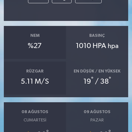
Akhisar Emlak
Ülke
NEM
BASINÇ
Etiketler
%27
1010 HPA
hpa
RÜZGAR
EN DÜŞÜK / EN YÜKSEK
°
°
5.11 M/S
19
/ 38
08 AĞUSTOS
09 AĞUSTOS
CUMARTESI
PAZAR