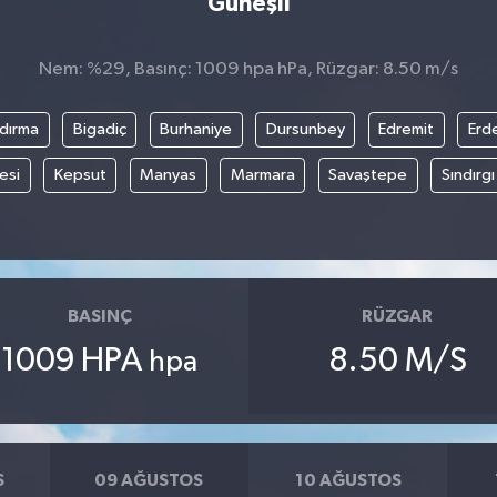
Güneşli
Nem: %29, Basınç: 1009 hpa hPa, Rüzgar: 8.50 m/s
dırma
Bigadiç
Burhaniye
Dursunbey
Edremit
Erd
esi
Kepsut
Manyas
Marmara
Savaştepe
Sındırgı
BASINÇ
RÜZGAR
1009 HPA
8.50 M/S
hpa
S
09 AĞUSTOS
10 AĞUSTOS