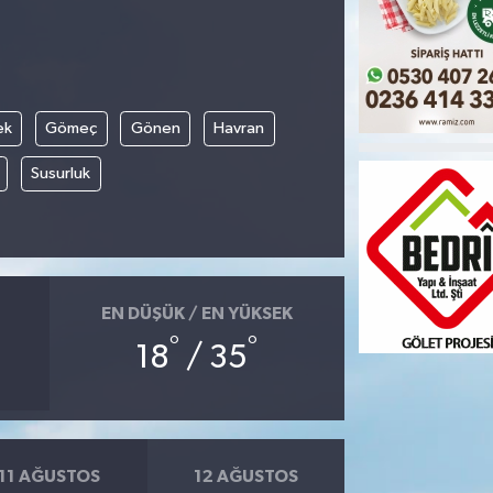
ek
Gömeç
Gönen
Havran
Susurluk
EN DÜŞÜK / EN YÜKSEK
°
°
18
/ 35
11 AĞUSTOS
12 AĞUSTOS