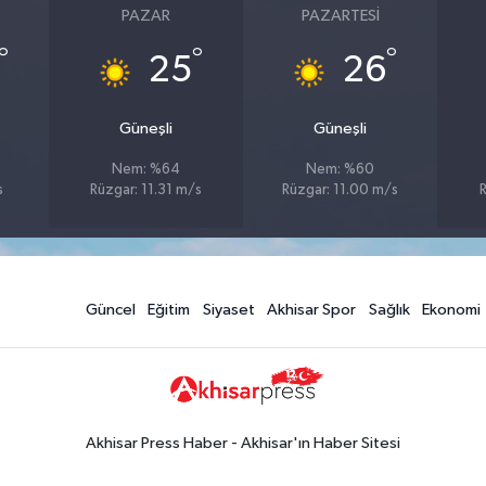
PAZAR
PAZARTESI
°
°
°
25
26
Güneşli
Güneşli
Nem: %64
Nem: %60
s
Rüzgar: 11.31 m/s
Rüzgar: 11.00 m/s
Güncel
Eğitim
Siyaset
Akhisar Spor
Sağlık
Ekonomi
Akhisar Press Haber - Akhisar'ın Haber Sitesi