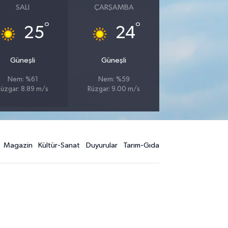
SALI
ÇARŞAMBA
°
°
25
24
Güneşli
Güneşli
Nem: %61
Nem: %59
Rüzgar: 8.89 m/s
Rüzgar: 9.00 m/s
Magazin
Kültür-Sanat
Duyurular
Tarım-Gıda