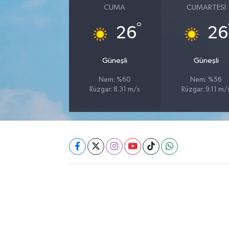
CUMA
CUMARTESI
Akhisar Emlak
°
26
26
Ülke
Güneşli
Güneşli
Etiketler
Nem: %60
Nem: %56
Rüzgar: 8.31 m/s
Rüzgar: 9.11 m/