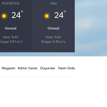
PAZARTESI
SALI
°
°
24
24
Güneşli
Güneşli
Nem: %40
Nem: %40
Rüzgar: 8.81 m/s
Rüzgar: 6.39 m/s
Magazin
Kültür-Sanat
Duyurular
Tarım-Gıda