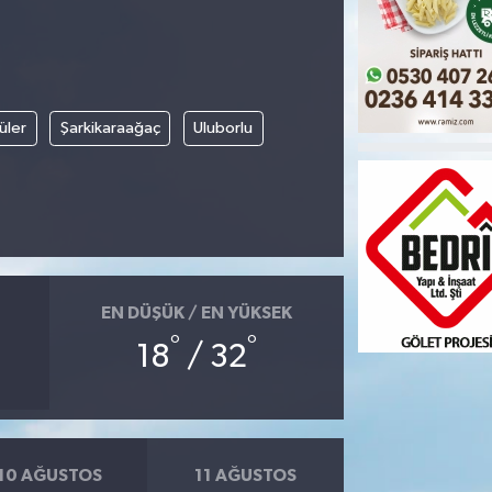
üler
Şarkikaraağaç
Uluborlu
EN DÜŞÜK / EN YÜKSEK
°
°
18
/ 32
10 AĞUSTOS
11 AĞUSTOS