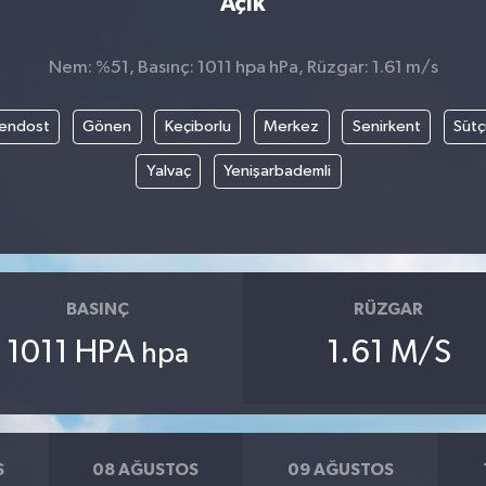
Açık
Nem: %51, Basınç: 1011 hpa hPa, Rüzgar: 1.61 m/s
endost
Gönen
Keçiborlu
Merkez
Senirkent
Sütç
Yalvaç
Yenişarbademli
BASINÇ
RÜZGAR
1011 HPA
1.61 M/S
hpa
S
08 AĞUSTOS
09 AĞUSTOS