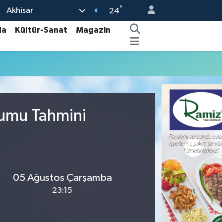
°
Akhisar
24
da
Kültür-Sanat
Magazin
rumu Tahmini
05 Ağustos Çarşamba
23:15