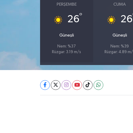
PERŞEMBE
CUMA
Akhisar Emlak
°
26
26
Ülke
Güneşli
Güneşli
Etiketler
Nem: %37
Nem: %39
Rüzgar: 3.19 m/s
Rüzgar: 4.89 m/