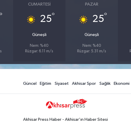
CUMARTESI
PAZAR
°
°
°
25
25
Güneşli
Güneşli
Nem: %40
Nem: %40
s
Rüzgar: 6.11 m/s
Rüzgar: 5.31 m/s
Güncel
Eğitim
Siyaset
Akhisar Spor
Sağlık
Ekonomi
Akhisar Press Haber - Akhisar'ın Haber Sitesi