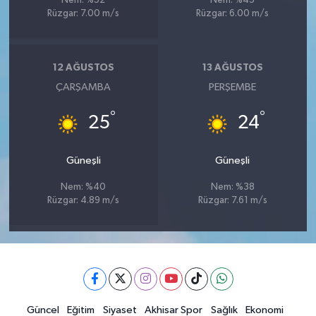
Nem: %52
Nem: %45
Rüzgar: 7.00 m/s
Rüzgar: 6.00 m/s
12 AĞUSTOS
13 AĞUSTOS
ÇARŞAMBA
PERŞEMBE
°
°
25
24
Güneşli
Güneşli
Nem: %40
Nem: %38
Rüzgar: 4.89 m/s
Rüzgar: 7.61 m/s
Güncel
Eğitim
Siyaset
Akhisar Spor
Sağlık
Ekonomi