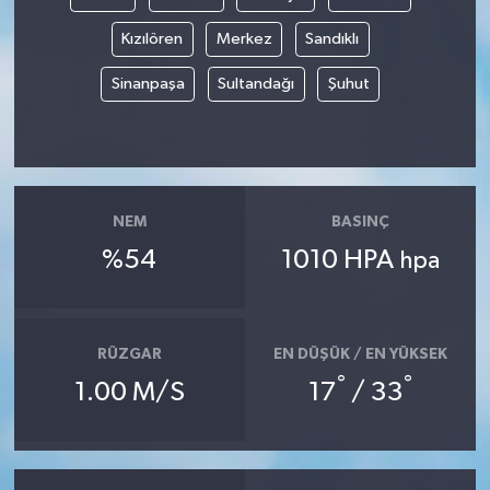
Kızılören
Merkez
Sandıklı
Akhisar Emlak
Sinanpaşa
Sultandağı
Şuhut
Ülke
Etiketler
NEM
BASINÇ
%54
1010 HPA
hpa
RÜZGAR
EN DÜŞÜK / EN YÜKSEK
°
°
1.00 M/S
17
/ 33