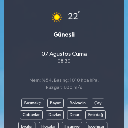
Magazin
Kadın
Duyurular
°
22
Duyurular
Teknoloji
Tarım-Gıda
Güneşli
Yerel Haber
Sektörel
07 Ağustos Cuma
Akhisar Emlak
Röportaj
08:30
Ülke
Dünya
Nem: %54, Basınç: 1010 hpa hPa,
Etiketler
Yaşam
Rüzgar: 1.00 m/s
Kadın
Başmakçı
Bayat
Bolvadin
Çay
Teknoloji
Çobanlar
Dazkırı
Dinar
Emirdağ
Evciler
Hocalar
İhsaniye
İscehisar
Yerel Haber