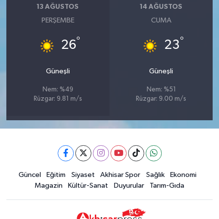
13 AĞUSTOS
14 AĞUSTOS
PERŞEMBE
CUMA
°
°
26
23
Güneşli
Güneşli
Nem: %49
Nem: %51
Rüzgar: 9.81 m/s
Rüzgar: 9.00 m/s
Güncel
Eğitim
Siyaset
Akhisar Spor
Sağlık
Ekonomi
Magazin
Kültür-Sanat
Duyurular
Tarım-Gıda