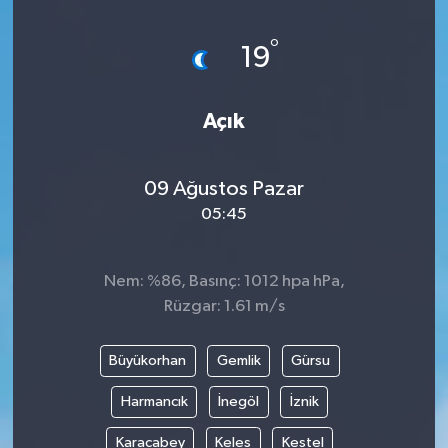
Magazin
Kadın
Duyurular
°
19
Duyurular
Teknoloji
Tarım-Gıda
Açık
Yerel Haber
Sektörel
09 Ağustos Pazar
Akhisar Emlak
Röportaj
05:45
Ülke
Dünya
Nem: %86, Basınç: 1012 hpa hPa,
Etiketler
Yaşam
Rüzgar: 1.61 m/s
Kadın
Büyükorhan
Gemlik
Gürsu
Teknoloji
Harmancık
İnegöl
İznik
Karacabey
Keles
Kestel
Yerel Haber