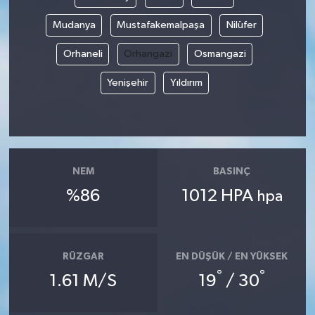
Mudanya
Mustafakemalpaşa
Nilüfer
Akhisar Emlak
Orhaneli
Orhangazi
Osmangazi
Ülke
Yenişehir
Yıldırım
Etiketler
NEM
BASINÇ
%86
1012 HPA
hpa
RÜZGAR
EN DÜŞÜK / EN YÜKSEK
°
°
1.61 M/S
19
/ 30