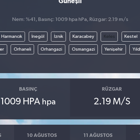
Güneşli
Nem: %41, Basınç: 1009 hpa hPa, Rüzgar: 2.19 m/s
Harmancık
İnegöl
İznik
Karacabey
Keles
Kestel
fer
Orhaneli
Orhangazi
Osmangazi
Yenişehir
Yıld
BASINÇ
RÜZGAR
1009 HPA
2.19 M/S
hpa
S
10 AĞUSTOS
11 AĞUSTOS