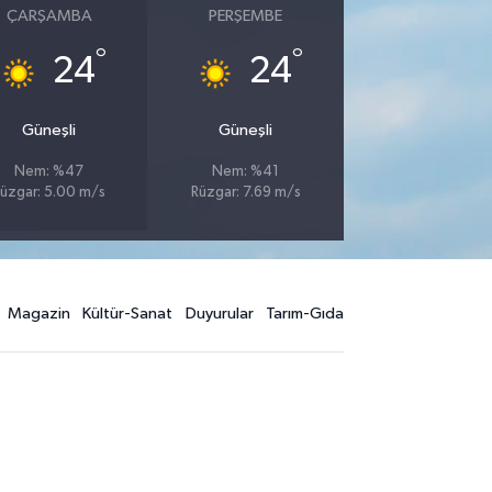
ÇARŞAMBA
PERŞEMBE
°
°
24
24
Güneşli
Güneşli
Nem: %47
Nem: %41
üzgar: 5.00 m/s
Rüzgar: 7.69 m/s
Magazin
Kültür-Sanat
Duyurular
Tarım-Gıda