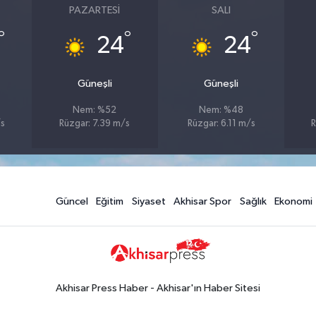
PAZARTESI
SALI
°
°
°
24
24
Güneşli
Güneşli
Nem: %52
Nem: %48
/s
Rüzgar: 7.39 m/s
Rüzgar: 6.11 m/s
R
Güncel
Eğitim
Siyaset
Akhisar Spor
Sağlık
Ekonomi
Akhisar Press Haber - Akhisar'ın Haber Sitesi