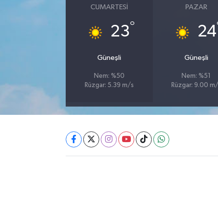
CUMARTESI
PAZAR
Akhisar Emlak
°
23
24
Ülke
Güneşli
Güneşli
Etiketler
Nem: %50
Nem: %51
Rüzgar: 5.39 m/s
Rüzgar: 9.00 m