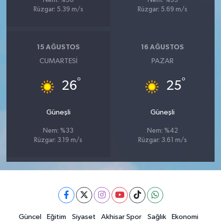
Nem: %30
Nem: %33
Rüzgar: 5.39 m/s
Rüzgar: 5.69 m/s
15 AĞUSTOS
16 AĞUSTOS
CUMARTESI
PAZAR
°
°
26
25
Güneşli
Güneşli
Nem: %33
Nem: %42
Rüzgar: 3.19 m/s
Rüzgar: 3.61 m/s
Güncel
Eğitim
Siyaset
Akhisar Spor
Sağlık
Ekonomi