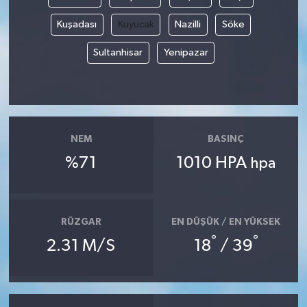
Kuşadası
Kuyucak
Nazilli
Söke
Akhisar Emlak
Sultanhisar
Yenipazar
Ülke
Etiketler
NEM
BASINÇ
%71
1010 HPA
hpa
RÜZGAR
EN DÜŞÜK / EN YÜKSEK
°
°
2.31 M/S
18
/ 39