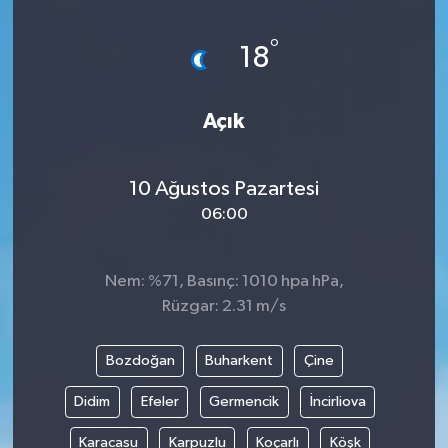
Magazin
Kadın
Duyurular
°
18
Duyurular
Teknoloji
Tarım-Gıda
Açık
Yerel Haber
Sektörel
10 Ağustos Pazartesi
Akhisar Emlak
Röportaj
06:00
Ülke
Dünya
Nem: %71, Basınç: 1010 hpa hPa,
Etiketler
Yaşam
Rüzgar: 2.31 m/s
Kadın
Bozdoğan
Buharkent
Çine
Teknoloji
Didim
Efeler
Germencik
İncirliova
Karacasu
Karpuzlu
Koçarlı
Köşk
Yerel Haber