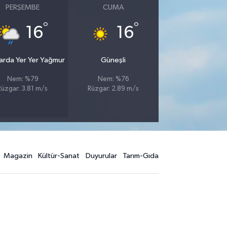
PERŞEMBE
CUMA
°
°
16
16
larda Yer Yer Yağmur
Güneşli
Nem: %79
Nem: %76
Rüzgar: 3.81 m/s
Rüzgar: 2.89 m/s
Magazin
Kültür-Sanat
Duyurular
Tarım-Gıda