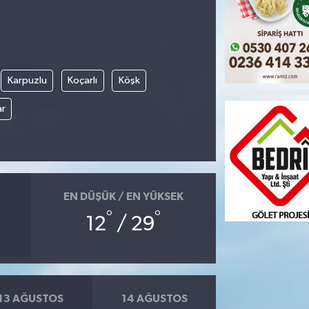
Karpuzlu
Koçarlı
Köşk
ar
EN DÜŞÜK / EN YÜKSEK
°
°
12
/ 29
13 AĞUSTOS
14 AĞUSTOS