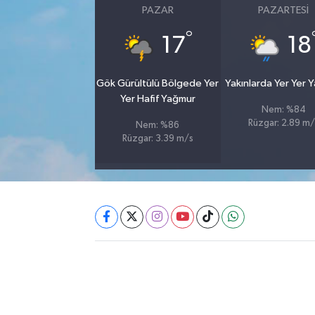
PAZAR
PAZARTESI
Akhisar Emlak
°
17
18
Ülke
Gök Gürültülü Bölgede Yer
Yakınlarda Yer Yer 
Yer Hafif Yağmur
Etiketler
Nem: %84
Rüzgar: 2.89 m/
Nem: %86
Rüzgar: 3.39 m/s