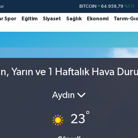
ar
BITCOIN
64.959,79
%1.11
DOLAR
47,7436
%0.18
ar Spor
Eğitim
Siyaset
Sağlık
Ekonomi
Tarım-Gı
EURO
55,2510
%0.32
STERLİN
64,4811
%0.38
GRAM ALTIN
6660.55
%0.03
BİST100
13.779
%-14
n, Yarın ve 1 Haftalık Hava Du
Aydın
°
23