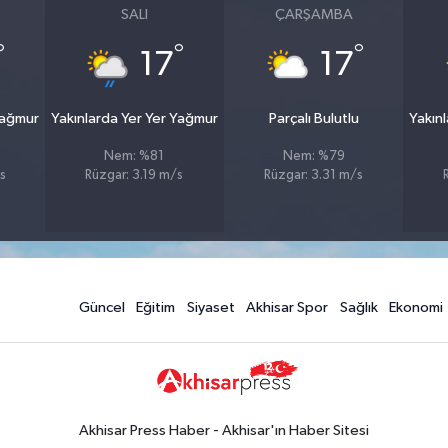
SALI
ÇARŞAMBA
°
°
°
17
17
Yağmur
Yakınlarda Yer Yer Yağmur
Parçalı Bulutlu
Yakın
Nem: %81
Nem: %79
s
Rüzgar: 3.19 m/s
Rüzgar: 3.31 m/s
Güncel
Eğitim
Siyaset
Akhisar Spor
Sağlık
Ekonomi
Akhisar Press Haber - Akhisar'ın Haber Sitesi