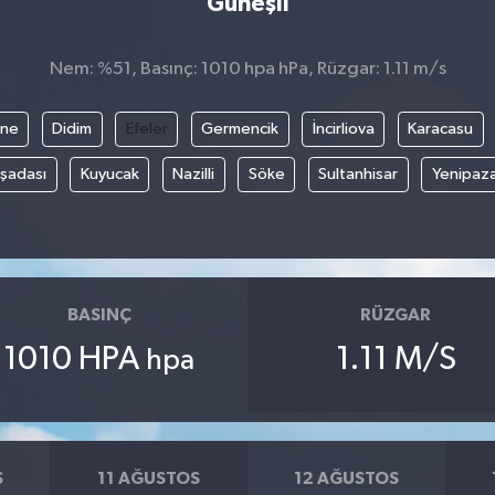
Güneşli
Nem: %51, Basınç: 1010 hpa hPa, Rüzgar: 1.11 m/s
ine
Didim
Efeler
Germencik
İncirliova
Karacasu
şadası
Kuyucak
Nazilli
Söke
Sultanhisar
Yenipaz
BASINÇ
RÜZGAR
1010 HPA
1.11 M/S
hpa
S
11 AĞUSTOS
12 AĞUSTOS