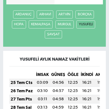
Akhisar Emlak
ARDANUÇ
ARHAVİ
ARTVİN
BORÇKA
Ülke
HOPA
KEMALPAŞA
MURGUL
YUSUFELİ
ŞAVŞAT
Etiketler
YUSUFELİ AYLIK NAMAZ VAKITLERI
İMSAK
GÜNEŞ
ÖĞLE
İKINDI
AKŞA
25 Tem Cts
03:09
04:56
12:25
16:21
19:44
26 Tem Paz
03:10
04:57
12:25
16:21
19:43
27 Tem Pts
03:11
04:58
12:25
16:21
19:43
28 Tem Sal
03:13
04:59
12:25
16:21
19:42