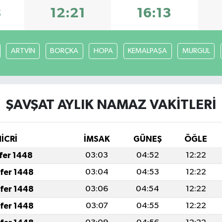
8
12:21
16:13
ARTVİN
BORÇKA
HOPA
KEMALPAŞA
MURGUL
ŞAVŞAT AYLIK NAMAZ VAKITLERI
İCRİ
İMSAK
GÜNEŞ
ÖĞLE
afer 1448
03:03
04:52
12:22
afer 1448
03:04
04:53
12:22
afer 1448
03:06
04:54
12:22
afer 1448
03:07
04:55
12:22