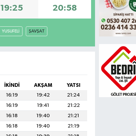
19:25
20:58
YUSUFELİ
ŞAVŞAT
İKINDI
AKŞAM
YATSI
16:19
19:42
21:24
16:19
19:41
21:22
16:18
19:40
21:21
16:18
19:40
21:19