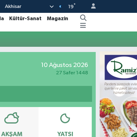
°
Akhisar
19
da
Kültür-Sanat
Magazin
10 Ağustos 2026
27 Safer 1448
AKŞAM
YATSI