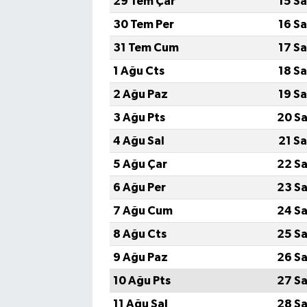
29 Tem Çar
15 S
30 Tem Per
16 S
Akhisar Emlak
31 Tem Cum
17 S
Ülke
1 Ağu Cts
18 S
2 Ağu Paz
19 S
Etiketler
3 Ağu Pts
20 Sa
4 Ağu Sal
21 S
5 Ağu Çar
22 Sa
6 Ağu Per
23 Sa
7 Ağu Cum
24 Sa
8 Ağu Cts
25 Sa
9 Ağu Paz
26 Sa
10 Ağu Pts
27 Sa
11 Ağu Sal
28 Sa