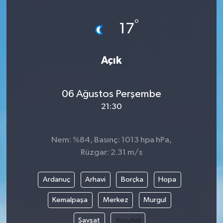
Magazin
Kadın
Duyurular
°
17
Duyurular
Teknoloji
Tarım-Gıda
Açık
Yerel Haber
Sektörel
06 Ağustos Perşembe
Akhisar Emlak
Röportaj
21:30
Ülke
Dünya
Nem: %84, Basınç: 1013 hpa hPa,
Etiketler
Yaşam
Rüzgar: 2.31 m/s
Kadın
Ardanuç
Arhavi
Borçka
Hopa
Teknoloji
Kemalpaşa
Merkez
Murgul
Şavşat
Yusufeli
Yerel Haber