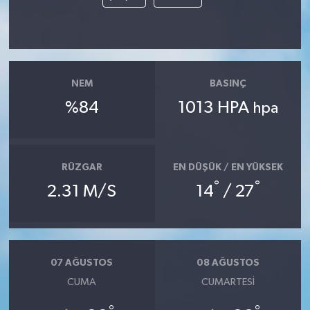
Akhisar Emlak
Ülke
NEM
BASINÇ
Etiketler
%84
1013 HPA
hpa
RÜZGAR
EN DÜŞÜK / EN YÜKSEK
°
°
2.31 M/S
14
/ 27
07 AĞUSTOS
08 AĞUSTOS
CUMA
CUMARTESI