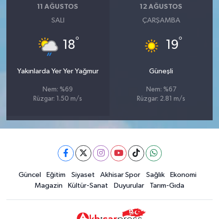
11 AĞUSTOS
12 AĞUSTOS
SALI
ÇARŞAMBA
°
°
18
19
Yakınlarda Yer Yer Yağmur
Güneşli
Nem: %69
Nem: %67
Rüzgar: 1.50 m/s
Rüzgar: 2.81 m/s
Güncel
Eğitim
Siyaset
Akhisar Spor
Sağlık
Ekonomi
Magazin
Kültür-Sanat
Duyurular
Tarım-Gıda