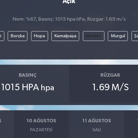
Açık
Nem: %67, Basınç: 1015 hpa hPa, Rüzgar: 1.69 m/s
i
Borçka
Hopa
Kemalpaşa
Merkez
Murgul
Ş
BASINÇ
RÜZGAR
1015 HPA
1.69 M/S
hpa
S
10 AĞUSTOS
11 AĞUSTOS
PAZARTESI
SALI