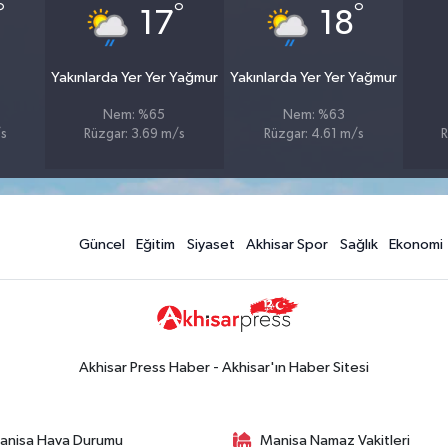
°
°
°
17
18
Yakınlarda Yer Yer Yağmur
Yakınlarda Yer Yer Yağmur
Nem: %65
Nem: %63
/s
Rüzgar: 3.69 m/s
Rüzgar: 4.61 m/s
R
Güncel
Eğitim
Siyaset
Akhisar Spor
Sağlık
Ekonomi
Akhisar Press Haber - Akhisar'ın Haber Sitesi
anisa Hava Durumu
Manisa Namaz Vakitleri