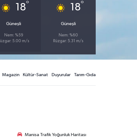
°
°
18
18
Güneşli
Güneşli
Nem: %59
Nem: %60
üzgar: 5.00 m/s
Rüzgar: 5.31 m/s
Magazin
Kültür-Sanat
Duyurular
Tarım-Gıda
Manisa Trafik Yoğunluk Haritası