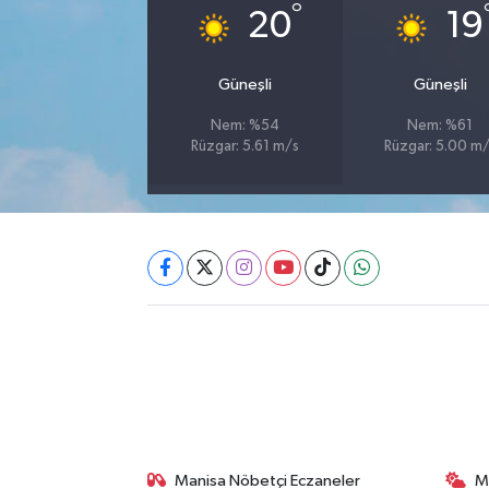
°
20
19
Akhisar Emlak
Güneşli
Güneşli
Ülke
Nem: %54
Nem: %61
Rüzgar: 5.61 m/s
Rüzgar: 5.00 m
Etiketler
Manisa Nöbetçi Eczaneler
M