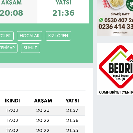
AKŞAM
YATSI
20:08
21:36
VCİLER
HOCALAR
KIZILÖREN
CEHİSAR
ŞUHUT
I
İKINDI
AKŞAM
YATSI
17:02
20:23
21:57
17:02
20:22
21:56
17:02
20:22
21:55