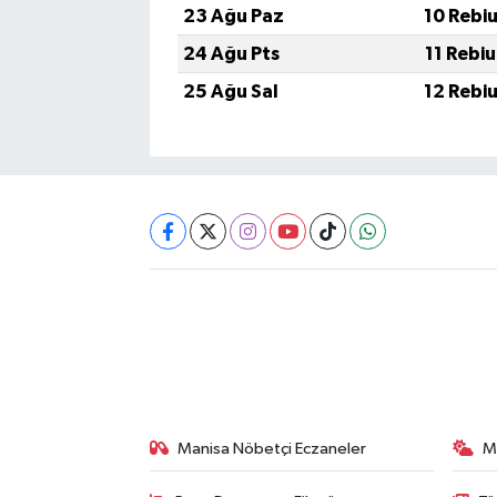
23 Ağu Paz
10 Rebi
24 Ağu Pts
11 Rebi
25 Ağu Sal
12 Rebi
Manisa Nöbetçi Eczaneler
M