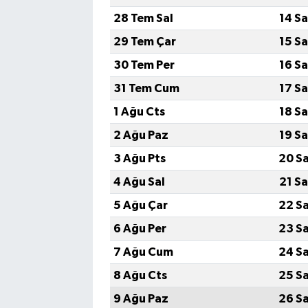
28 Tem Sal
14 S
Akhisar Emlak
29 Tem Çar
15 S
30 Tem Per
16 S
Ülke
31 Tem Cum
17 S
Etiketler
1 Ağu Cts
18 S
2 Ağu Paz
19 S
3 Ağu Pts
20 S
4 Ağu Sal
21 S
5 Ağu Çar
22 S
6 Ağu Per
23 S
7 Ağu Cum
24 S
8 Ağu Cts
25 S
9 Ağu Paz
26 S