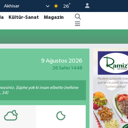
°
Akhisar
26
da
Kültür-Sanat
Magazin
9 Ağustos 2026
26 Safer 1448
mezsiniz. Şüphe yok ki insan elbette (nefsine
, 34)