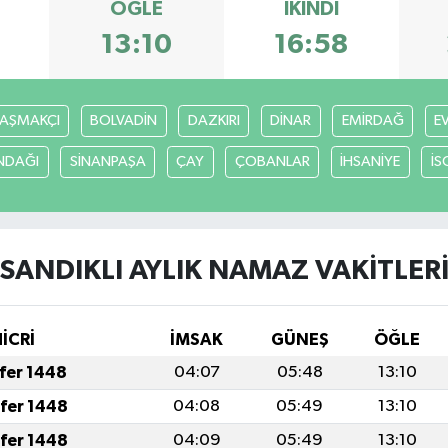
ÖĞLE
İKINDI
13:10
16:58
AŞMAKÇI
BOLVADİN
DAZKIRI
DİNAR
EMİRDAĞ
E
NDAĞI
SİNANPAŞA
ÇAY
ÇOBANLAR
İHSANİYE
İS
SANDIKLI AYLIK NAMAZ VAKITLER
HİCRİ
İMSAK
GÜNEŞ
ÖĞLE
afer 1448
04:07
05:48
13:10
afer 1448
04:08
05:49
13:10
afer 1448
04:09
05:49
13:10