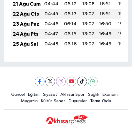
21 Ağu Cum
04:44
06:12
13:08
16:51
19:53
22 Ağu Cts
04:45
06:13
13:07
16:51
19:52
23 Ağu Paz
04:46
06:14
13:07
16:50
19:50
24 Ağu Pts
04:47
06:15
13:07
16:49
19:49
25 Ağu Sal
04:48
06:16
13:07
16:49
19:47
Güncel
Eğitim
Siyaset
Akhisar Spor
Sağlık
Ekonomi
Magazin
Kültür-Sanat
Duyurular
Tarım-Gıda