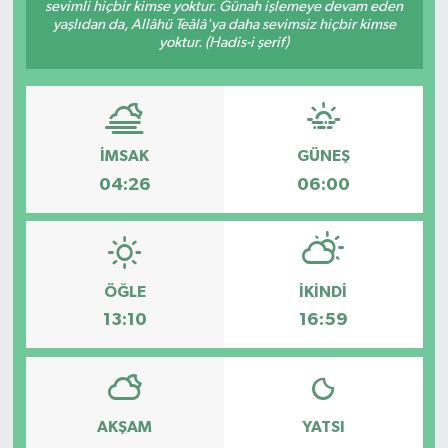
sevimli hiçbir kimse yoktur. Günah işlemeye devam eden
yaşlıdan da, Allâhü Teâlâ'ya daha sevimsiz hiçbir kimse
Magazin
Kadın
Duyurular
yoktur. (Hadis-i şerif)
Duyurular
Teknoloji
Tarım-Gıda
Yerel Haber
Sektörel
İMSAK
GÜNEŞ
04:26
06:00
Akhisar Emlak
Röportaj
Ülke
Dünya
Etiketler
Yaşam
ÖĞLE
İKINDI
13:10
16:59
Kadın
Teknoloji
AKŞAM
YATSI
Yerel Haber