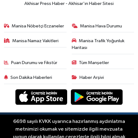
Akhisar Press Haber - Akhisar'ın Haber Sitesi
Manisa Nöbetçi Eczaneler
Manisa Hava Durumu
Manisa Namaz Vakitleri
Manisa Trafik Yoğunluk
Haritası
Puan Durumu ve Fikstür
Tüm Manşetler
Son Dakika Haberleri
Haber Arşivi
Copyright © Akhisar Press Haber 2012-2026 Her
6698 sayılı KVKK uyarınca hazırlanmış aydınlatma
RSS
hakkı saklıdır.
metnimizi okumak ve sitemizde ilgili mevzuata
uygun olarak kullanılan çerezlerle ilgili bilgi almak