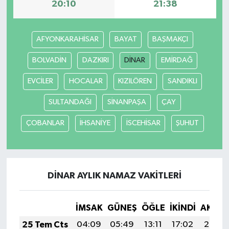
20:10
21:38
Akhisar Emlak
AFYONKARAHİSAR
BAYAT
BAŞMAKÇI
Ülke
BOLVADİN
DAZKIRI
DİNAR
EMİRDAĞ
Etiketler
EVCİLER
HOCALAR
KIZILÖREN
SANDIKLI
SULTANDAĞI
SİNANPAŞA
ÇAY
ÇOBANLAR
İHSANİYE
İSCEHİSAR
ŞUHUT
DİNAR AYLIK NAMAZ VAKITLERI
İMSAK
GÜNEŞ
ÖĞLE
İKINDI
AKŞA
25 Tem Cts
04:09
05:49
13:11
17:02
20:23