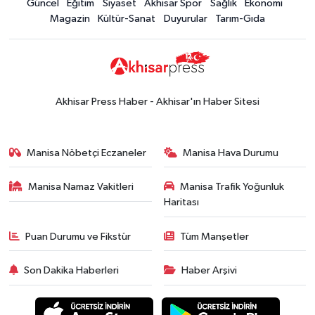
Güncel
Eğitim
Siyaset
Akhisar Spor
Sağlık
Ekonomi
15:02
Akhisar'da sıcak hava etkisini
Magazin
Kültür-Sanat
Duyurular
Tarım-Gıda
sürdürüyor! İşte 5 günlük hava
durumu
Güncel
14:53
Altın fiyatları haftaya
yükselişle başladı! İşte 3 Ağustos
Akhisar Press Haber - Akhisar'ın Haber Sitesi
güncel fiyatlar
Yerel Haber
14:40
Türkiye'nin En İyi Kuruyemiş
Manisa Nöbetçi Eczaneler
Manisa Hava Durumu
Markası: Halktan
Manisa Namaz Vakitleri
Manisa Trafik Yoğunluk
Siyaset
Haritası
15:49
Erdelli Mahallesi sakinleri
Çanakkale'nin tarihini yerinde
Puan Durumu ve Fikstür
Tüm Manşetler
yaşadı
Yerel Haber
Son Dakika Haberleri
Haber Arşivi
19:00
Kadın ve Çocuk Giyimde Yeni
Dönem: Minik Terzi’den Anne-