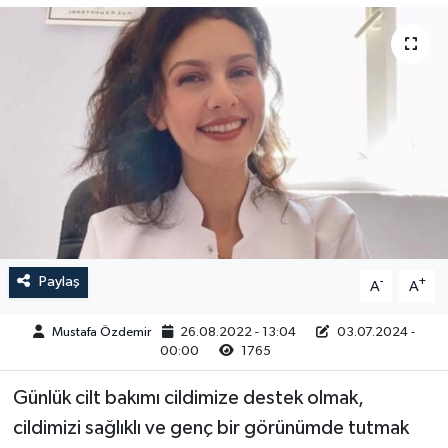
Magazin
Kadın
Duyurular
Duyurular
Teknoloji
Tarım-Gıda
Yerel Haber
Sektörel
Akhisar Emlak
Röportaj
Ülke
Dünya
Paylaş
-
+
A
A
Etiketler
Yaşam
Mustafa Özdemir
26.08.2022 - 13:04
03.07.2024 -
Kadın
00:00
1765
Teknoloji
Günlük cilt bakımı cildimize destek olmak,
cildimizi sağlıklı ve genç bir görünümde tutmak
Yerel Haber