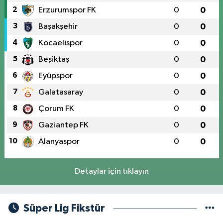
2
Erzurumspor FK
0
0
3
Başakşehir
0
0
4
Kocaelispor
0
0
5
Beşiktaş
0
0
6
Eyüpspor
0
0
7
Galatasaray
0
0
8
Çorum FK
0
0
9
Gaziantep FK
0
0
10
Alanyaspor
0
0
Detaylar için tıklayın
Süper Lig Fikstür