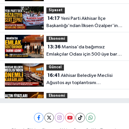
Siyaset
14:17
Yeni Parti Akhisar İlçe
Başkanlığı'ndan İlksen Özalper'in
gözaltına alınmasına tepki
Ekonomi
13:36
Manisa'da bağımsız
Emlakçılar Odası için 500 üye barajı
aşıldı
Güncel
16:41
Akhisar Belediye Meclisi
Ağustos ayı toplantısını
gerçekleştirdi
Ekonomi
16:28
İşte 5 Ağustos Çarşamba
güncel altın fiyatları
Güncel