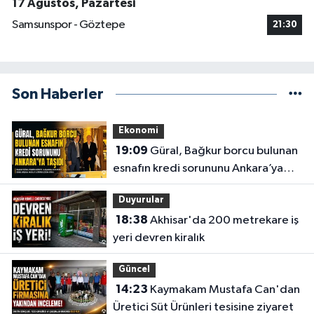
17 Ağustos, Pazartesi
Samsunspor - Göztepe
21:30
Son Haberler
Ekonomi
19:09
Güral, Bağkur borcu bulunan
esnafın kredi sorununu Ankara’ya
taşıdı
Duyurular
18:38
Akhisar'da 200 metrekare iş
yeri devren kiralık
Güncel
14:23
Kaymakam Mustafa Can'dan
Üretici Süt Ürünleri tesisine ziyaret