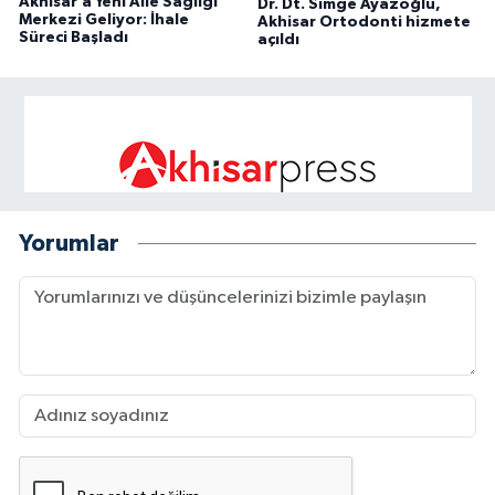
Akhisar’a Yeni Aile Sağlığı
Dr. Dt. Simge Ayazoğlu,
Merkezi Geliyor: İhale
Akhisar Ortodonti hizmete
Süreci Başladı
açıldı
Yorumlar