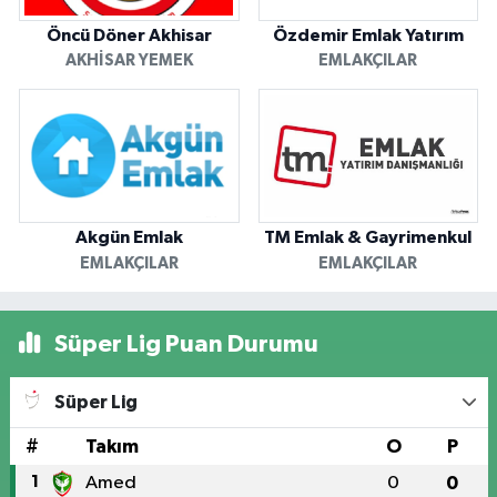
Öncü Döner Akhisar
Özdemir Emlak Yatırım
AKHISAR YEMEK
EMLAKÇILAR
Akgün Emlak
TM Emlak & Gayrimenkul
EMLAKÇILAR
EMLAKÇILAR
Süper Lig Puan Durumu
Süper Lig
#
Takım
O
P
1
Amed
0
0