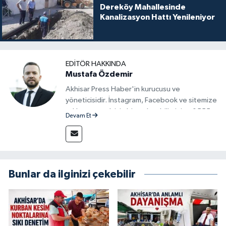
Dereköy Mahallesinde
Kanalizasyon Hattı Yenileniyor
EDITÖR HAKKINDA
Mustafa Özdemir
Akhisar Press Haber'in kurucusu ve
yöneticisidir. İnstagram, Facebook ve sitemize
reklam vermek için bize ulaşabilirsiniz - 0555
Devam Et
715 63 17
Bunlar da ilginizi çekebilir