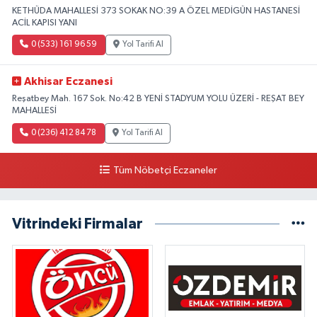
KETHÜDA MAHALLESİ 373 SOKAK NO:39 A ÖZEL MEDİGÜN HASTANESİ
ACİL KAPISI YANI
0 (533) 161 96 59
Yol Tarifi Al
Akhisar Eczanesi
Reşatbey Mah. 167 Sok. No:42 B YENİ STADYUM YOLU ÜZERİ - REŞAT BEY
MAHALLESİ
0 (236) 412 84 78
Yol Tarifi Al
Tüm Nöbetçi Eczaneler
Vitrindeki Firmalar