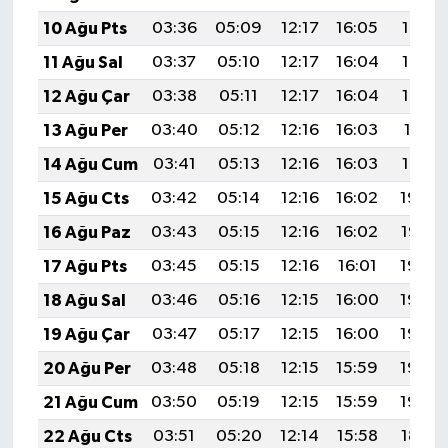
10 Ağu Pts
03:36
05:09
12:17
16:05
19:14
11 Ağu Sal
03:37
05:10
12:17
16:04
19:13
12 Ağu Çar
03:38
05:11
12:17
16:04
19:12
13 Ağu Per
03:40
05:12
12:16
16:03
19:11
14 Ağu Cum
03:41
05:13
12:16
16:03
19:10
15 Ağu Cts
03:42
05:14
12:16
16:02
19:08
16 Ağu Paz
03:43
05:15
12:16
16:02
19:07
17 Ağu Pts
03:45
05:15
12:16
16:01
19:06
18 Ağu Sal
03:46
05:16
12:15
16:00
19:04
19 Ağu Çar
03:47
05:17
12:15
16:00
19:03
20 Ağu Per
03:48
05:18
12:15
15:59
19:02
21 Ağu Cum
03:50
05:19
12:15
15:59
19:00
22 Ağu Cts
03:51
05:20
12:14
15:58
18:59