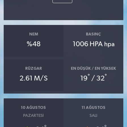
Akhisar Emlak
Ülke
NEM
BASINÇ
Etiketler
%48
1006 HPA
hpa
RÜZGAR
EN DÜŞÜK / EN YÜKSEK
°
°
2.61 M/S
19
/ 32
10 AĞUSTOS
11 AĞUSTOS
PAZARTESI
SALI