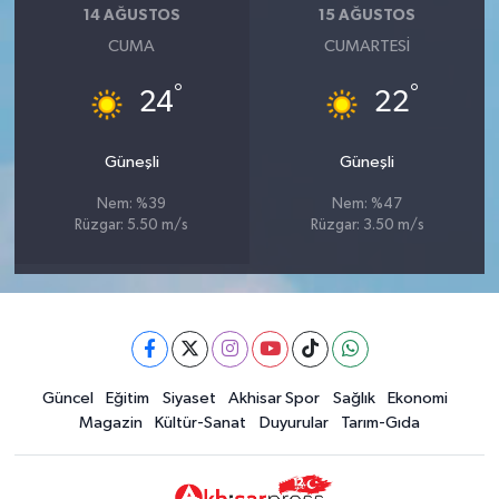
14 AĞUSTOS
15 AĞUSTOS
CUMA
CUMARTESI
°
°
24
22
Güneşli
Güneşli
Nem: %39
Nem: %47
Rüzgar: 5.50 m/s
Rüzgar: 3.50 m/s
Güncel
Eğitim
Siyaset
Akhisar Spor
Sağlık
Ekonomi
Magazin
Kültür-Sanat
Duyurular
Tarım-Gıda