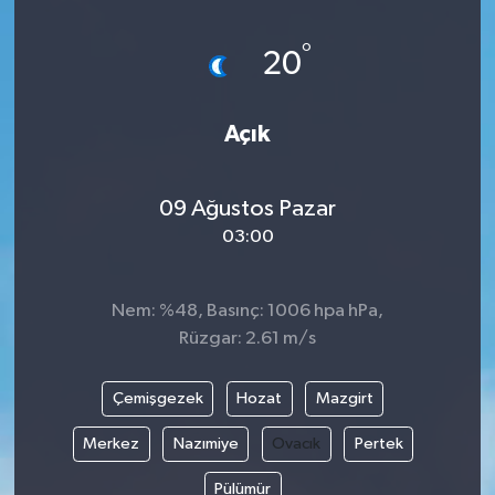
Magazin
Kadın
Duyurular
°
20
Duyurular
Teknoloji
Tarım-Gıda
Açık
Yerel Haber
Sektörel
09 Ağustos Pazar
Akhisar Emlak
Röportaj
03:00
Ülke
Dünya
Nem: %48, Basınç: 1006 hpa hPa,
Etiketler
Yaşam
Rüzgar: 2.61 m/s
Kadın
Çemişgezek
Hozat
Mazgirt
Teknoloji
Merkez
Nazımiye
Ovacık
Pertek
Pülümür
Yerel Haber