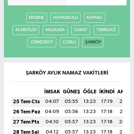
Akhisar Emlak
ERGENE
HAYRABOLU
KAPAKLI
Ülke
M.EREĞLİSİ
MALKARA
SARAY
TEKİRDAĞ
ÇERKEZKÖY
ÇORLU
ŞARKÖY
Etiketler
ŞARKÖY AYLIK NAMAZ VAKITLERI
İMSAK
GÜNEŞ
ÖĞLE
İKINDI
AKŞA
25 Tem Cts
04:07
05:55
13:23
17:19
20:42
26 Tem Paz
04:09
05:56
13:23
17:18
20:41
27 Tem Pts
04:10
05:57
13:23
17:18
20:40
28 Tem Sal
04:12
05:57
13:23
17:18
20:39