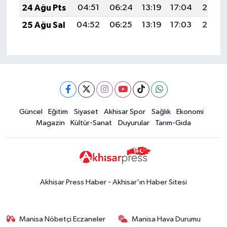
24 Ağu Pts
04:51
06:24
13:19
17:04
20:05
25 Ağu Sal
04:52
06:25
13:19
17:03
20:03
Güncel
Eğitim
Siyaset
Akhisar Spor
Sağlık
Ekonomi
Magazin
Kültür-Sanat
Duyurular
Tarım-Gıda
Akhisar Press Haber - Akhisar'ın Haber Sitesi
Manisa Nöbetçi Eczaneler
Manisa Hava Durumu