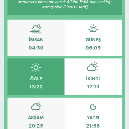
artmazsa o kimsenin ancak Allâhü Teâlâ'dan uzaklığı
artmış olur. (Hadis-i şerif)
Magazin
Kadın
Duyurular
Duyurular
Teknoloji
Tarım-Gıda
Yerel Haber
Sektörel
İMSAK
GÜNEŞ
04:30
06:09
Akhisar Emlak
Röportaj
Ülke
Dünya
ÖĞLE
İKINDI
Etiketler
Yaşam
13:22
17:13
Kadın
Teknoloji
AKŞAM
YATSI
20:25
21:58
Yerel Haber