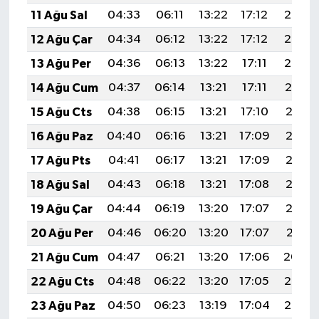
11 Ağu Sal
04:33
06:11
13:22
17:12
20:23
12 Ağu Çar
04:34
06:12
13:22
17:12
20:22
13 Ağu Per
04:36
06:13
13:22
17:11
20:20
14 Ağu Cum
04:37
06:14
13:21
17:11
20:19
15 Ağu Cts
04:38
06:15
13:21
17:10
20:18
16 Ağu Paz
04:40
06:16
13:21
17:09
20:16
17 Ağu Pts
04:41
06:17
13:21
17:09
20:15
18 Ağu Sal
04:43
06:18
13:21
17:08
20:13
19 Ağu Çar
04:44
06:19
13:20
17:07
20:12
20 Ağu Per
04:46
06:20
13:20
17:07
20:11
21 Ağu Cum
04:47
06:21
13:20
17:06
20:09
22 Ağu Cts
04:48
06:22
13:20
17:05
20:08
23 Ağu Paz
04:50
06:23
13:19
17:04
20:06