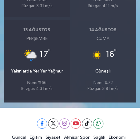
Nem: %63
Nem: %57
Rüzgar: 3.31 m/s
Rüzgar: 4.11 m/s
13 AĞUSTOS
14 AĞUSTOS
PERŞEMBE
CUMA
°
°
17
16
Yakınlarda Yer Yer Yağmur
Güneşli
Nem: %66
Nem: %72
Rüzgar: 4.31 m/s
Rüzgar: 3.81 m/s
Güncel
Eğitim
Siyaset
Akhisar Spor
Sağlık
Ekonomi