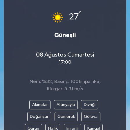
Magazin
Kadın
Duyurular
°
27
Duyurular
Teknoloji
Tarım-Gıda
Güneşli
Yerel Haber
Sektörel
08 Ağustos Cumartesi
Akhisar Emlak
Röportaj
17:00
Ülke
Dünya
Nem: %32, Basınç: 1006 hpa hPa,
Etiketler
Yaşam
Rüzgar: 5.31 m/s
Kadın
Akıncılar
Altınyayla
Divriği
Teknoloji
Doğanşar
Gemerek
Gölova
Gürün
Hafik
İmranlı
Kangal
Yerel Haber