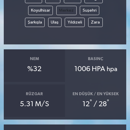
Koyulhisar
Merkez
Suşehri
Akhisar Emlak
Şarkışla
Ulaş
Yıldızeli
Zara
Ülke
Etiketler
NEM
BASINÇ
%32
1006 HPA
hpa
RÜZGAR
EN DÜŞÜK / EN YÜKSEK
°
°
5.31 M/S
12
/ 28