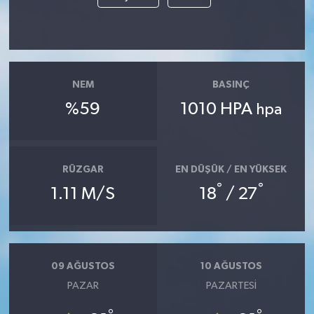
Akhisar Emlak
Ülke
NEM
BASINÇ
Etiketler
%59
1010 HPA
hpa
RÜZGAR
EN DÜŞÜK / EN YÜKSEK
°
°
1.11 M/S
18
/ 27
09 AĞUSTOS
10 AĞUSTOS
PAZAR
PAZARTESI