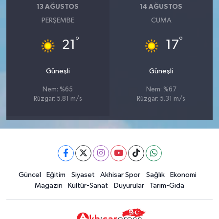
13 AĞUSTOS
14 AĞUSTOS
PERŞEMBE
CUMA
°
°
21
17
Güneşli
Güneşli
Nem: %65
Nem: %67
Rüzgar: 5.81 m/s
Rüzgar: 5.31 m/s
Güncel
Eğitim
Siyaset
Akhisar Spor
Sağlık
Ekonomi
Magazin
Kültür-Sanat
Duyurular
Tarım-Gıda