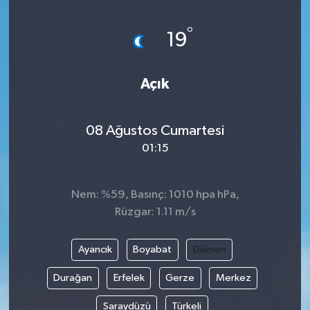
Magazin
Kadın
Duyurular
°
19
Duyurular
Teknoloji
Tarım-Gıda
Açık
Yerel Haber
Sektörel
08 Ağustos Cumartesi
Akhisar Emlak
Röportaj
01:15
Ülke
Dünya
Nem: %59, Basınç: 1010 hpa hPa,
Etiketler
Yaşam
Rüzgar: 1.11 m/s
Kadın
Ayancık
Boyabat
Dikmen
Teknoloji
Durağan
Erfelek
Gerze
Merkez
Saraydüzü
Türkeli
Yerel Haber