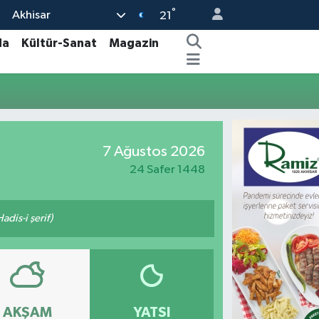
°
Akhisar
21
da
Kültür-Sanat
Magazin
7 Ağustos 2026
24 Safer 1448
adis-i şerif)
AKŞAM
YATSI