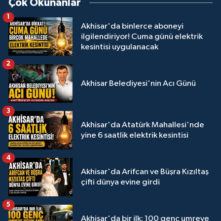
Çok Okunanlar
1
Akhisar'da binlerce aboneyi
ilgilendiriyor! Cuma günü elektrik
kesintisi uygulanacak
2
Akhisar Belediyesi'nin Acı Günü
3
Akhisar'da Atatürk Mahallesi'nde
yine 6 saatlik elektrik kesintisi
4
Akhisar'da Arifcan ve Büşra Kızıltaş
çifti dünya evine girdi
5
Akhisar'da bir ilk: 100 genç umreye