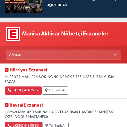
uğurlandı
Manisa Akhisar Nöbetçi Eczaneler
Hürriyet Eczanesi
HÜRRİYET MAH. 224.SOK. NO.40 A EMEK SİTESİ KARŞISI-ESKİ CUMA
PAZARI
0 (236) 414 75 57
Yol Tarifi Al
Baysal Eczanesi
Hürriyet Mah. 450 Sok. No:2 A ÖZEL AKHİSAR HASTANESİ YANI(ESKİ
ÖZEL DOĞUŞ HASTANESİ)
0 (236) 413 89 85
Yol Tarifi Al