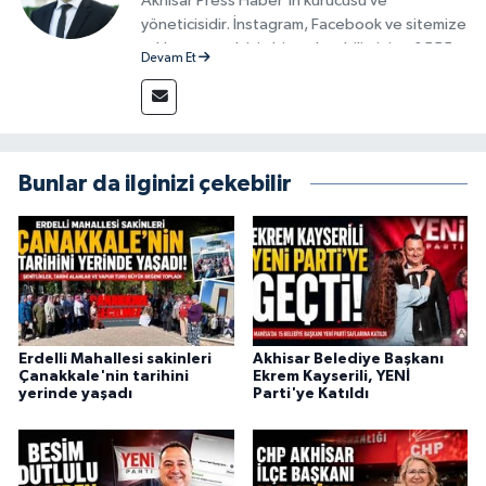
Akhisar Press Haber'in kurucusu ve
yöneticisidir. İnstagram, Facebook ve sitemize
reklam vermek için bize ulaşabilirsiniz - 0555
Devam Et
715 63 17
Bunlar da ilginizi çekebilir
Erdelli Mahallesi sakinleri
Akhisar Belediye Başkanı
Çanakkale'nin tarihini
Ekrem Kayserili, YENİ
yerinde yaşadı
Parti'ye Katıldı