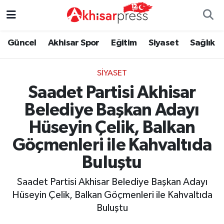
Güncel
Magazin
Güncel
Manisa Nöbetçi Eczaneler
Güncel
Akhisar Spor
Eğitim
Siyaset
Sağlık
Akhisar Spor
Kültür-Sanat
Eğitim
Manisa Hava Durumu
SIYASET
Saadet Partisi Akhisar
Eğitim
Duyurular
Siyaset
Manisa Namaz Vakitleri
Belediye Başkan Adayı
Siyaset
Tarım-Gıda
Akhisar Spor
Manisa Trafik Yoğunluk Haritası
Hüseyin Çelik, Balkan
Sağlık
Sektörel
Sağlık
Süper Lig Puan Durumu ve Fikstür
Göçmenleri ile Kahvaltıda
Buluştu
Ekonomi
Röportaj
Ekonomi
Tüm Manşetler
Saadet Partisi Akhisar Belediye Başkan Adayı
Tarım-Gıda
Dünya
Magazin
Son Dakika Haberleri
Hüseyin Çelik, Balkan Göçmenleri ile Kahvaltıda
Buluştu
Kültür-Sanat
Yaşam
Kültür-Sanat
Haber Arşivi