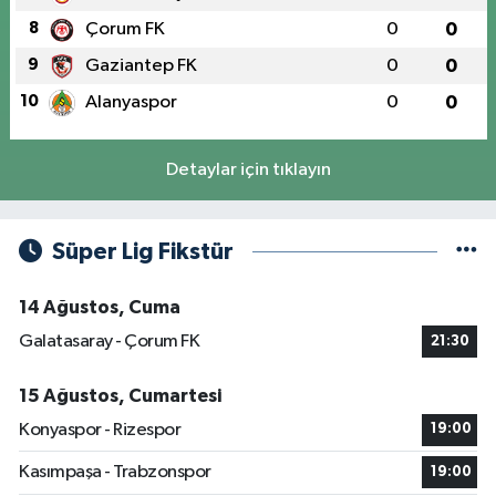
8
Çorum FK
0
0
9
Gaziantep FK
0
0
10
Alanyaspor
0
0
Detaylar için tıklayın
Süper Lig Fikstür
14 Ağustos, Cuma
Galatasaray - Çorum FK
21:30
15 Ağustos, Cumartesi
Konyaspor - Rizespor
19:00
Kasımpaşa - Trabzonspor
19:00