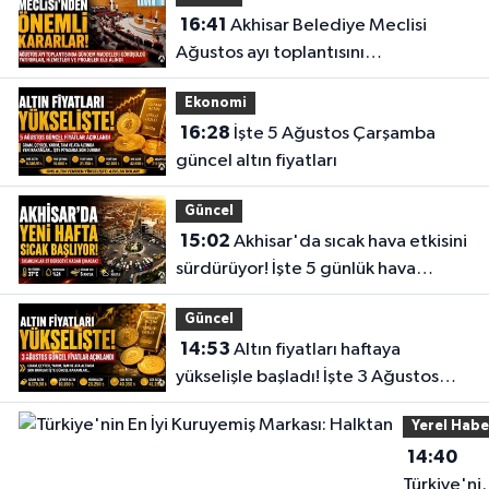
16:41
Akhisar Belediye Meclisi
Ağustos ayı toplantısını
gerçekleştirdi
Ekonomi
16:28
İşte 5 Ağustos Çarşamba
güncel altın fiyatları
Güncel
15:02
Akhisar'da sıcak hava etkisini
sürdürüyor! İşte 5 günlük hava
durumu
Güncel
14:53
Altın fiyatları haftaya
yükselişle başladı! İşte 3 Ağustos
güncel fiyatlar
Yerel Habe
14:40
Türkiye'ni