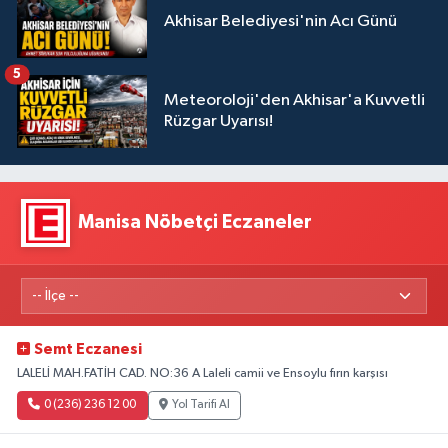
Akhisar Belediyesi'nin Acı Günü
5
Meteoroloji'den Akhisar'a Kuvvetli
Rüzgar Uyarısı!
Manisa Nöbetçi Eczaneler
Semt Eczanesi
LALELİ MAH.FATİH CAD. NO:36 A Laleli camii ve Ensoylu fırın karşısı
0 (236) 236 12 00
Yol Tarifi Al