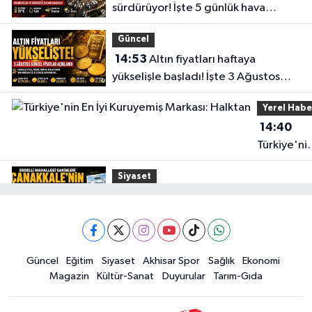
sürdürüyor! İşte 5 günlük hava
CUMHURIYET MAHALLESI MENDERES CADDESİ NO:63 A KIZILELMA İLE
durumu
TRENYOLU ARASI
Güncel
0 (236) 715 52 32
Yol Tarifi Al
14:53
Altın fiyatları haftaya
yükselişle başladı! İşte 3 Ağustos
Gülden Eczanesi
güncel fiyatlar
NAMIK KEMAL MAHALLESI EVREN CADDESI NO:1 A KÖPRÜBASI-MANISA
Yerel Habe
İŞ BANKASI YANI
14:40
0 (236) 571 26 61
Yol Tarifi Al
Türkiye'ni
En İyi
Siyaset
Kuruyemiş
15:49
Erdelli Mahallesi sakinleri
Markası:
Çanakkale'nin tarihini yerinde
Halktan
yaşadı
Yerel Haber
Güncel
Eğitim
Siyaset
Akhisar Spor
Sağlık
Ekonomi
19:00
Kadın ve Çocuk Giyimde Yeni
Magazin
Kültür-Sanat
Duyurular
Tarım-Gıda
Dönem: Minik Terzi’den Anne-
Çocuk Stilini Tamamlayan