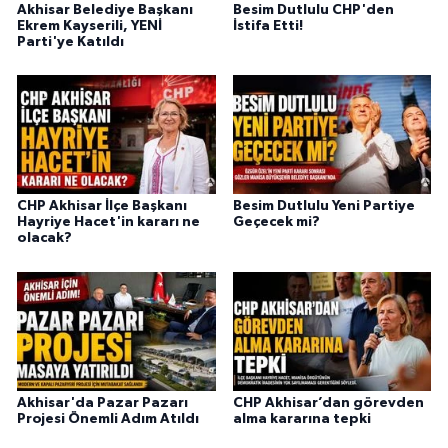
Akhisar Belediye Başkanı
Besim Dutlulu CHP'den
Ekrem Kayserili, YENİ
İstifa Etti!
Parti'ye Katıldı
CHP Akhisar İlçe Başkanı
Besim Dutlulu Yeni Partiye
Hayriye Hacet'in kararı ne
Geçecek mi?
olacak?
Akhisar'da Pazar Pazarı
CHP Akhisar’dan görevden
Projesi Önemli Adım Atıldı
alma kararına tepki