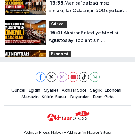
13:36
Manisa'da bağımsız
Emlakçılar Odası için 500 üye barajı
Gülden Eczanesi
aşıldı
NAMIK KEMAL MAHALLESI EVREN CADDESI NO:1 A KÖPRÜBASI-MANISA
Güncel
İŞ BANKASI YANI
16:41
Akhisar Belediye Meclisi
0 (236) 571 26 61
Yol Tarifi Al
Ağustos ayı toplantısını
gerçekleştirdi
Ekonomi
16:28
İşte 5 Ağustos Çarşamba
güncel altın fiyatları
Güncel
Güncel
Eğitim
Siyaset
Akhisar Spor
Sağlık
Ekonomi
15:02
Akhisar'da sıcak hava etkisini
Magazin
Kültür-Sanat
Duyurular
Tarım-Gıda
sürdürüyor! İşte 5 günlük hava
durumu
Güncel
14:53
Altın fiyatları haftaya
yükselişle başladı! İşte 3 Ağustos
Akhisar Press Haber - Akhisar'ın Haber Sitesi