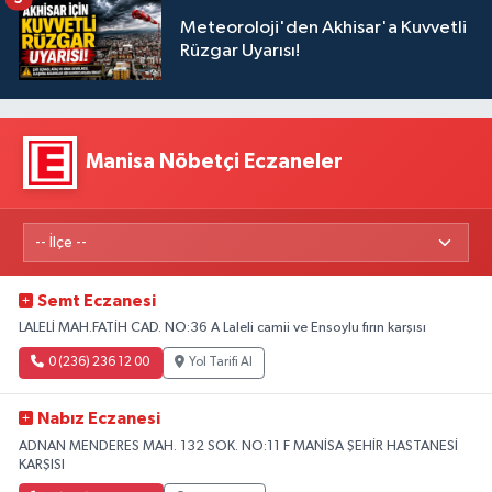
Meteoroloji'den Akhisar'a Kuvvetli
Rüzgar Uyarısı!
Manisa Nöbetçi Eczaneler
Semt Eczanesi
LALELİ MAH.FATİH CAD. NO:36 A Laleli camii ve Ensoylu fırın karşısı
0 (236) 236 12 00
Yol Tarifi Al
Nabız Eczanesi
ADNAN MENDERES MAH. 132 SOK. NO:11 F MANİSA ŞEHİR HASTANESİ
KARŞISI