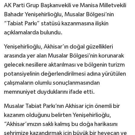
AK Parti Grup Başkanvekili ve Manisa Milletvekili
Akhisar Emlak
Bahadır Yenişehirlioğlu, Musalar Bölgesi’nin
“Tabiat Parkı” statüsü kazanmasına ilişkin
Ülke
açıklamalarda bulundu.
Etiketler
Yenişehirlioğlu, Akhisar’ın doğal güzellikleri
arasında yer alan Musalar Bölgesi’nin korunarak
gelecek nesillere aktarılması ve bölgenin turizm
potansiyelinin değerlendirilmesi adına yürütülen
çalışmaların olumlu sonuçlanmasından
memnuniyet duyduklarını ifade etti.
Musalar Tabiat Parkı’nın Akhisar için önemli bir
kazanım olduğunu belirten Yenişehirlioğlu,
“Akhisar’ımızın saklı kalmış bu doğa harikasını
şehrimize kazandırmak için büyük bir heyecan ve