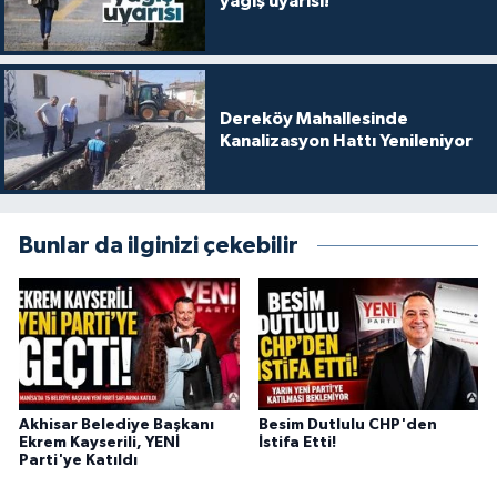
yağış uyarısı!
Dereköy Mahallesinde
Kanalizasyon Hattı Yenileniyor
Bunlar da ilginizi çekebilir
Akhisar Belediye Başkanı
Besim Dutlulu CHP'den
Ekrem Kayserili, YENİ
İstifa Etti!
Parti'ye Katıldı