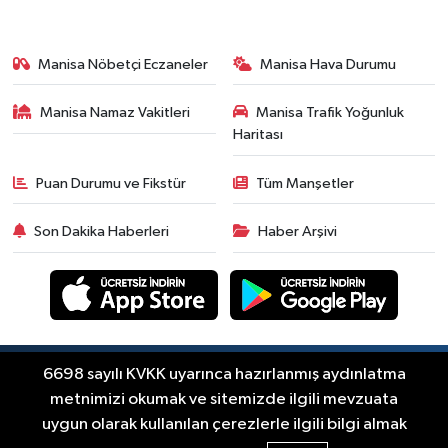
güncel fiyatlar
Yerel Haber
14:40
Türkiye'nin En İyi Kuruyemiş
Manisa Nöbetçi Eczaneler
Manisa Hava Durumu
Markası: Halktan
Manisa Namaz Vakitleri
Manisa Trafik Yoğunluk
Siyaset
Haritası
15:49
Erdelli Mahallesi sakinleri
Çanakkale'nin tarihini yerinde
Puan Durumu ve Fikstür
Tüm Manşetler
yaşadı
Yerel Haber
Son Dakika Haberleri
Haber Arşivi
19:00
Kadın ve Çocuk Giyimde Yeni
Dönem: Minik Terzi’den Anne-
Çocuk Stilini Tamamlayan
Güncel
Koleksiyonlar
18:57
Akhisar'da Atatürk
Mahallesi'nde yine 6 saatlik elektrik
Copyright © Akhisar Press Haber 2012-2026 Her
6698 sayılı KVKK uyarınca hazırlanmış aydınlatma
RSS
hakkı saklıdır.
kesintisi
metnimizi okumak ve sitemizde ilgili mevzuata
Ekonomi
uygun olarak kullanılan çerezlerle ilgili bilgi almak
18:50
Akhisar'da Cumhuriyet