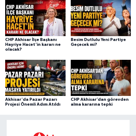
CHP Akhisar İlçe Başkanı
Besim Dutlulu Yeni Partiye
Hayriye Hacet'in kararı ne
Geçecek mi?
olacak?
Akhisar'da Pazar Pazarı
CHP Akhisar’dan görevden
Projesi Önemli Adım Atıldı
alma kararına tepki