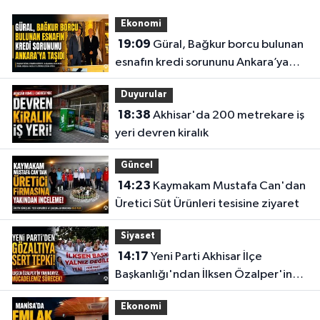
İkbal Eczanesi
Ekonomi
YEDİEYLÜL MAHALLESİ OĞUZ SOKAK NO:70 B ATATÜRK İLK ÖĞRETİM
19:09
Güral, Bağkur borcu bulunan
OKULU - BEŞYOL TAKSİ DURAĞI KARŞISI
esnafın kredi sorununu Ankara’ya
0 (236) 314 01 08
Yol Tarifi Al
taşıdı
Duyurular
Üstün Eczanesi
18:38
Akhisar'da 200 metrekare iş
ALTIEYLÜL MAH. HÜKÜMET CAD. NO:30 E
yeri devren kiralık
0 (236) 768 27 19
Yol Tarifi Al
Güncel
14:23
Kaymakam Mustafa Can'dan
Deva Eczanesi
Üretici Süt Ürünleri tesisine ziyaret
CAMICEDIT MAH. YUNUS EMRE CAD. NO:89 A PARK KAHVESİ KARŞISI
0 (236) 816 52 64
Yol Tarifi Al
Siyaset
14:17
Yeni Parti Akhisar İlçe
Egemen Eczanesi
Başkanlığı'ndan İlksen Özalper'in
CUMHURIYET MAHALLESI MENDERES CADDESİ NO:63 A KIZILELMA İLE
gözaltına alınmasına tepki
TRENYOLU ARASI
Ekonomi
0 (236) 715 52 32
Yol Tarifi Al