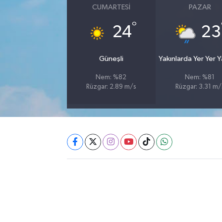
CUMARTESI
PAZAR
Akhisar Emlak
°
24
23
Ülke
Güneşli
Yakınlarda Yer Yer 
Etiketler
Nem: %82
Nem: %81
Rüzgar: 2.89 m/s
Rüzgar: 3.31 m/