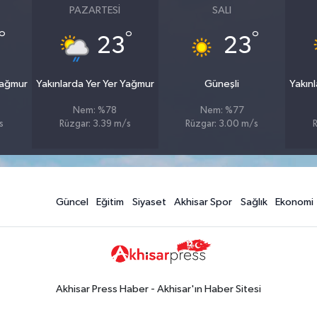
PAZARTESI
SALI
°
°
°
23
23
Yağmur
Yakınlarda Yer Yer Yağmur
Güneşli
Yakın
Nem: %78
Nem: %77
s
Rüzgar: 3.39 m/s
Rüzgar: 3.00 m/s
R
Güncel
Eğitim
Siyaset
Akhisar Spor
Sağlık
Ekonomi
Akhisar Press Haber - Akhisar'ın Haber Sitesi