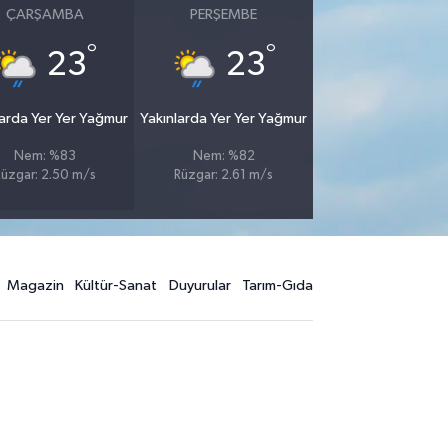
ÇARŞAMBA
PERŞEMBE
°
°
23
23
larda Yer Yer Yağmur
Yakınlarda Yer Yer Yağmur
Nem: %83
Nem: %82
üzgar: 2.50 m/s
Rüzgar: 2.61 m/s
Magazin
Kültür-Sanat
Duyurular
Tarım-Gıda