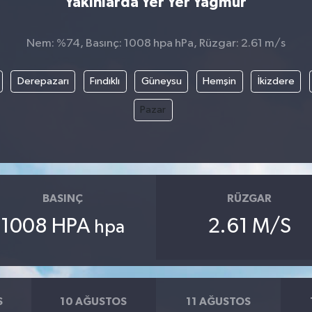
Yakınlarda Yer Yer Yağmur
Nem: %74, Basınç: 1008 hpa hPa, Rüzgar: 2.61 m/s
Derepazarı
Fındıklı
Güneysu
Hemşin
İkizdere
Pazar
BASINÇ
RÜZGAR
1008 HPA
2.61 M/S
hpa
S
10 AĞUSTOS
11 AĞUSTOS