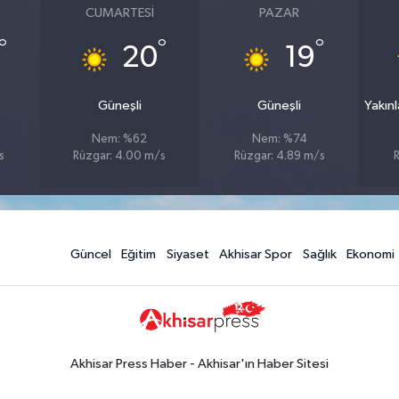
CUMARTESI
PAZAR
°
°
°
20
19
Güneşli
Güneşli
Yakın
Nem: %62
Nem: %74
s
Rüzgar: 4.00 m/s
Rüzgar: 4.89 m/s
Güncel
Eğitim
Siyaset
Akhisar Spor
Sağlık
Ekonomi
Akhisar Press Haber - Akhisar'ın Haber Sitesi