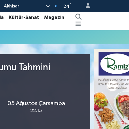
°
Akhisar
24
da
Kültür-Sanat
Magazin
rumu Tahmini
05 Ağustos Çarşamba
22:15