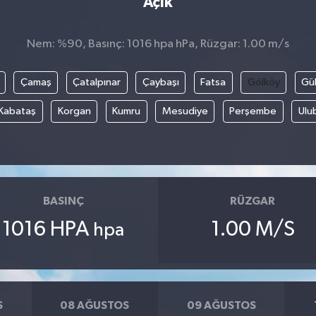
Açık
Nem: %90, Basınç: 1016 hpa hPa, Rüzgar: 1.00 m/s
Çamaş
Çatalpınar
Çaybaşı
Fatsa
Gölköy
Gül
Kabataş
Korgan
Kumru
Mesudiye
Perşembe
Ulu
BASINÇ
RÜZGAR
1016 HPA
1.00 M/S
hpa
S
08 AĞUSTOS
09 AĞUSTOS