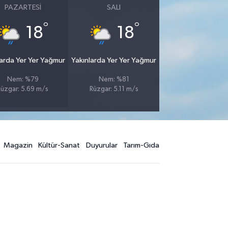
PAZARTESI
SALI
°
°
18
18
larda Yer Yer Yağmur
Yakınlarda Yer Yer Yağmur
Nem: %79
Nem: %81
Rüzgar: 5.69 m/s
Rüzgar: 5.11 m/s
Magazin
Kültür-Sanat
Duyurular
Tarım-Gıda