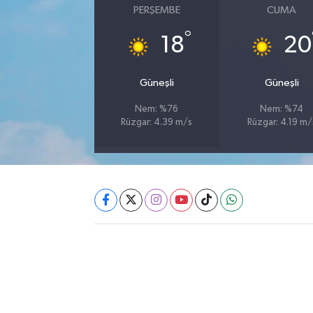
PERŞEMBE
CUMA
Akhisar Emlak
°
18
20
Ülke
Güneşli
Güneşli
Etiketler
Nem: %76
Nem: %74
Rüzgar: 4.39 m/s
Rüzgar: 4.19 m/