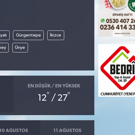
yalı
Gürgentepe
İkizce
bey
Ünye
EN DÜŞÜK / EN YÜKSEK
°
°
12
/ 27
10 AĞUSTOS
11 AĞUSTOS