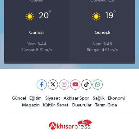
CUMA
CUMARTESI
°
°
20
19
Güneşli
Güneşli
Nem: %44
Nem: %48
Rüzgar: 8.31 m/s
Rüzgar: 4.61 m/s
Güncel
Eğitim
Siyaset
Akhisar Spor
Sağlık
Ekonomi
Magazin
Kültür-Sanat
Duyurular
Tarım-Gıda