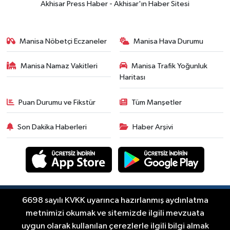
Akhisar Press Haber - Akhisar'ın Haber Sitesi
Manisa Nöbetçi Eczaneler
Manisa Hava Durumu
Manisa Namaz Vakitleri
Manisa Trafik Yoğunluk
Haritası
Puan Durumu ve Fikstür
Tüm Manşetler
Son Dakika Haberleri
Haber Arşivi
Copyright © Akhisar Press Haber 2012-2026 Her
6698 sayılı KVKK uyarınca hazırlanmış aydınlatma
RSS
hakkı saklıdır.
metnimizi okumak ve sitemizde ilgili mevzuata
uygun olarak kullanılan çerezlerle ilgili bilgi almak