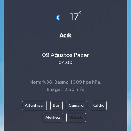
Magazin
Kadın
Duyurular
°
17
Duyurular
Teknoloji
Tarım-Gıda
Açık
Yerel Haber
Sektörel
09 Ağustos Pazar
Akhisar Emlak
Röportaj
04:00
Ülke
Dünya
Nem: %38, Basınç: 1009 hpa hPa,
Etiketler
Yaşam
Rüzgar: 2.50 m/s
Kadın
Altunhisar
Bor
Çamardı
Çiftlik
Teknoloji
Merkez
Ulukışla
Yerel Haber