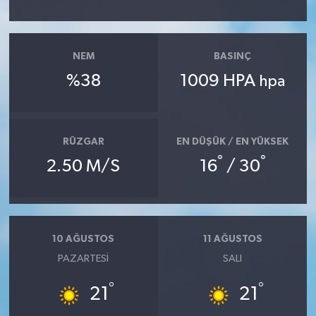
Akhisar Emlak
NEM
BASINÇ
Ülke
%38
1009 HPA
hpa
Etiketler
RÜZGAR
EN DÜŞÜK / EN YÜKSEK
°
°
2.50 M/S
16
/ 30
10 AĞUSTOS
11 AĞUSTOS
PAZARTESI
SALI
°
°
21
21