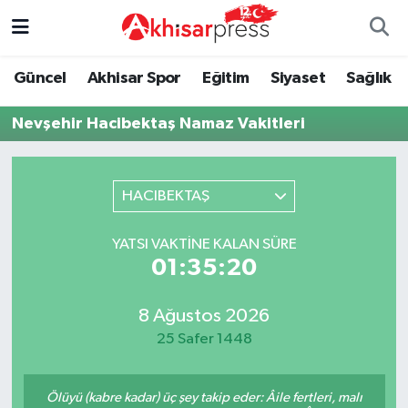
Güncel
Magazin
Güncel
Manisa Nöbetçi Eczaneler
Güncel
Akhisar Spor
Eğitim
Siyaset
Sağlık
Akhisar Spor
Kültür-Sanat
Eğitim
Manisa Hava Durumu
Nevşehir Hacibektaş Namaz Vakitleri
Eğitim
Duyurular
Siyaset
Manisa Namaz Vakitleri
HACIBEKTAŞ
Siyaset
Tarım-Gıda
Akhisar Spor
Manisa Trafik Yoğunluk Haritası
YATSI VAKTINE KALAN SÜRE
Sağlık
Sektörel
Sağlık
Süper Lig Puan Durumu ve Fikstür
01:35:20
Ekonomi
Röportaj
Ekonomi
Tüm Manşetler
8 Ağustos 2026
25 Safer 1448
Tarım-Gıda
Dünya
Magazin
Son Dakika Haberleri
Kültür-Sanat
Yaşam
Kültür-Sanat
Haber Arşivi
Ölüyü (kabre kadar) üç şey takip eder: Âile fertleri, malı