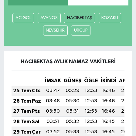
Akhisar Emlak
ACIGÖL
AVANOS
HACIBEKTAŞ
KOZAKLI
Ülke
NEVŞEHİR
ÜRGÜP
Etiketler
HACIBEKTAŞ AYLIK NAMAZ VAKITLERI
İMSAK
GÜNEŞ
ÖĞLE
İKINDI
AKŞA
25 Tem Cts
03:47
05:29
12:53
16:46
20:07
26 Tem Paz
03:48
05:30
12:53
16:46
20:07
27 Tem Pts
03:50
05:31
12:53
16:46
20:06
28 Tem Sal
03:51
05:32
12:53
16:45
20:05
29 Tem Çar
03:52
05:33
12:53
16:45
20:04