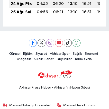
24 Ağu Pts
04:55
06:20
13:10
16:51
19:50
25 Ağu Sal
04:56
06:21
13:10
16:51
19:49
Güncel
Eğitim
Siyaset
Akhisar Spor
Sağlık
Ekonomi
Magazin
Kültür-Sanat
Duyurular
Tarım-Gıda
Akhisar Press Haber - Akhisar'ın Haber Sitesi
Manisa Nöbetçi Eczaneler
Manisa Hava Durumu