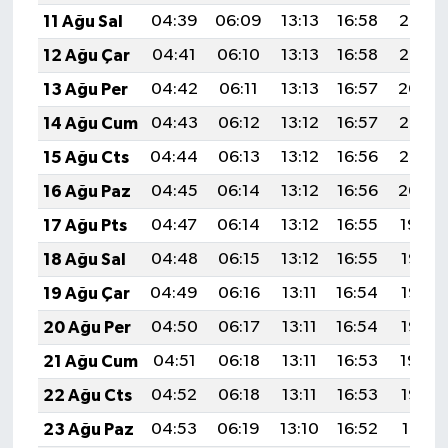
11 Ağu Sal
04:39
06:09
13:13
16:58
20:06
12 Ağu Çar
04:41
06:10
13:13
16:58
20:05
13 Ağu Per
04:42
06:11
13:13
16:57
20:04
14 Ağu Cum
04:43
06:12
13:12
16:57
20:03
15 Ağu Cts
04:44
06:13
13:12
16:56
20:02
16 Ağu Paz
04:45
06:14
13:12
16:56
20:00
17 Ağu Pts
04:47
06:14
13:12
16:55
19:59
18 Ağu Sal
04:48
06:15
13:12
16:55
19:58
19 Ağu Çar
04:49
06:16
13:11
16:54
19:57
20 Ağu Per
04:50
06:17
13:11
16:54
19:55
21 Ağu Cum
04:51
06:18
13:11
16:53
19:54
22 Ağu Cts
04:52
06:18
13:11
16:53
19:53
23 Ağu Paz
04:53
06:19
13:10
16:52
19:51