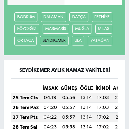
Akhisar Emlak
BODRUM
DALAMAN
DATÇA
FETHİYE
Ülke
KÖYCEĞİZ
MARMARİS
MUĞLA
MİLAS
ORTACA
SEYDİKEMER
ULA
YATAĞAN
Etiketler
SEYDİKEMER AYLIK NAMAZ VAKITLERI
İMSAK
GÜNEŞ
ÖĞLE
İKINDI
AKŞA
25 Tem Cts
04:19
05:56
13:14
17:03
20:22
26 Tem Paz
04:20
05:57
13:14
17:03
20:22
27 Tem Pts
04:22
05:57
13:14
17:02
20:21
28 Tem Sal
04:23
05:58
13:14
17:02
20:20