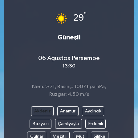
Magazin
Kadın
Duyurular
°
29
Duyurular
Teknoloji
Tarım-Gıda
Güneşli
Yerel Haber
Sektörel
06 Ağustos Perşembe
Akhisar Emlak
Röportaj
13:30
Ülke
Dünya
Nem: %71, Basınç: 1007 hpa hPa,
Etiketler
Yaşam
Rüzgar: 4.50 m/s
Kadın
Akdeniz
Anamur
Aydıncık
Teknoloji
Bozyazı
Çamlıyayla
Erdemli
Gülnar
Mezitli
Mut
Silifke
Yerel Haber