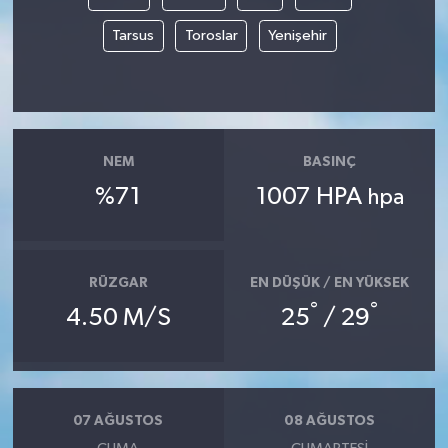
Tarsus
Toroslar
Yenişehir
Akhisar Emlak
Ülke
Etiketler
NEM
BASINÇ
%71
1007 HPA
hpa
RÜZGAR
EN DÜŞÜK / EN YÜKSEK
°
°
4.50 M/S
25
/ 29
07 AĞUSTOS
08 AĞUSTOS