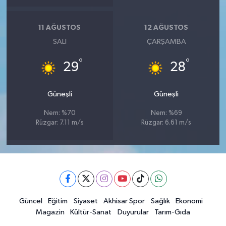
11 AĞUSTOS
12 AĞUSTOS
SALI
ÇARŞAMBA
°
°
29
28
Güneşli
Güneşli
Nem: %70
Nem: %69
Rüzgar: 7.11 m/s
Rüzgar: 6.61 m/s
Güncel
Eğitim
Siyaset
Akhisar Spor
Sağlık
Ekonomi
Magazin
Kültür-Sanat
Duyurular
Tarım-Gıda