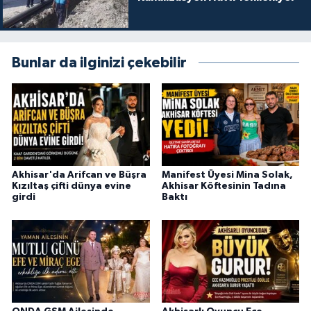
Bunlar da ilginizi çekebilir
Akhisar'da Arifcan ve Büşra
Manifest Üyesi Mina Solak,
Kızıltaş çifti dünya evine
Akhisar Köftesinin Tadına
girdi
Baktı