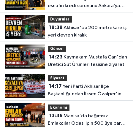
esnafın kredi sorununu Ankara’ya
taşıdı
Duyurular
18:38
Akhisar'da 200 metrekare iş
yeri devren kiralık
Güncel
14:23
Kaymakam Mustafa Can'dan
Üretici Süt Ürünleri tesisine ziyaret
Siyaset
14:17
Yeni Parti Akhisar İlçe
Başkanlığı'ndan İlksen Özalper'in
gözaltına alınmasına tepki
Ekonomi
13:36
Manisa'da bağımsız
Emlakçılar Odası için 500 üye barajı
aşıldı