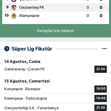
9
Gaziantep FK
0
0
10
Alanyaspor
0
0
Detaylar için tıklayın
Süper Lig Fikstür
14 Ağustos, Cuma
Galatasaray - Çorum FK
21:30
15 Ağustos, Cumartesi
Konyaspor - Rizespor
19:00
Kasımpaşa - Trabzonspor
19:00
Gençlerbirliği S.K. - Fenerbahçe
21:30