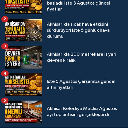
başladı! İşte 3 Ağustos güncel
fiyatlar
2
Akhisar'da sıcak hava etkisini
sürdürüyor! İşte 5 günlük hava
durumu
3
Akhisar'da 200 metrekare iş yeri
devren kiralık
4
İşte 5 Ağustos Çarşamba güncel
altın fiyatları
5
Akhisar Belediye Meclisi Ağustos
ayı toplantısını gerçekleştirdi