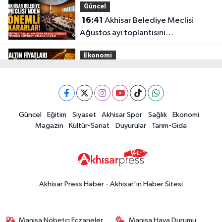
Güncel
16:41
Akhisar Belediye Meclisi
Ağustos ayı toplantısını
gerçekleştirdi
Ekonomi
16:28
İşte 5 Ağustos Çarşamba
güncel altın fiyatları
Güncel
Güncel
Eğitim
Siyaset
Akhisar Spor
Sağlık
Ekonomi
15:02
Akhisar'da sıcak hava etkisini
Magazin
Kültür-Sanat
Duyurular
Tarım-Gıda
sürdürüyor! İşte 5 günlük hava
durumu
Güncel
14:53
Altın fiyatları haftaya
yükselişle başladı! İşte 3 Ağustos
Akhisar Press Haber - Akhisar'ın Haber Sitesi
güncel fiyatlar
Yerel Haber
14:40
Türkiye'nin En İyi Kuruyemiş
Manisa Nöbetçi Eczaneler
Manisa Hava Durumu