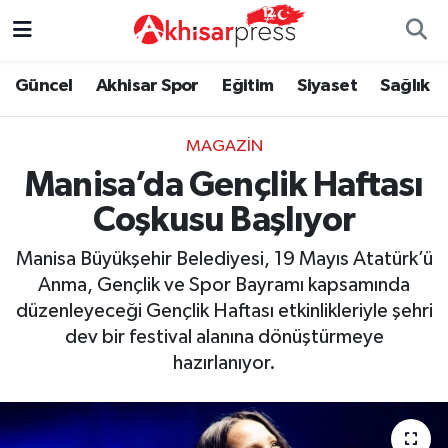
Güncel
Magazin
Güncel
Manisa Nöbetçi Eczaneler
Güncel
Akhisar Spor
Eğitim
Siyaset
Sağlık
Akhisar Spor
Kültür-Sanat
Eğitim
Manisa Hava Durumu
MAGAZIN
Manisa’da Gençlik Haftası
Eğitim
Duyurular
Siyaset
Manisa Namaz Vakitleri
Coşkusu Başlıyor
Siyaset
Tarım-Gıda
Akhisar Spor
Manisa Trafik Yoğunluk Haritası
Manisa Büyükşehir Belediyesi, 19 Mayıs Atatürk’ü
Sağlık
Sektörel
Sağlık
Süper Lig Puan Durumu ve Fikstür
Anma, Gençlik ve Spor Bayramı kapsamında
düzenleyeceği Gençlik Haftası etkinlikleriyle şehri
Ekonomi
Röportaj
Ekonomi
Tüm Manşetler
dev bir festival alanına dönüştürmeye
hazırlanıyor.
Tarım-Gıda
Dünya
Magazin
Son Dakika Haberleri
Kültür-Sanat
Yaşam
Kültür-Sanat
Haber Arşivi