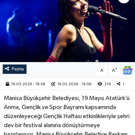
Magazin
Kadın
Duyurular
Duyurular
Teknoloji
Tarım-Gıda
Yerel Haber
Sektörel
Akhisar Emlak
Röportaj
Paylaş
-
+
A
A
Ülke
Dünya
16.05.2026 - 18:58
16.05.2026 - 19:06
219
1
Etiketler
Yaşam
Manisa Büyükşehir Belediyesi, 19 Mayıs Atatürk’ü
Kadın
Anma, Gençlik ve Spor Bayramı kapsamında
düzenleyeceği Gençlik Haftası etkinlikleriyle şehri
Teknoloji
dev bir festival alanına dönüştürmeye
Yerel Haber
hazırlanıyor. Manisa Büyükşehir Belediye Başkanı