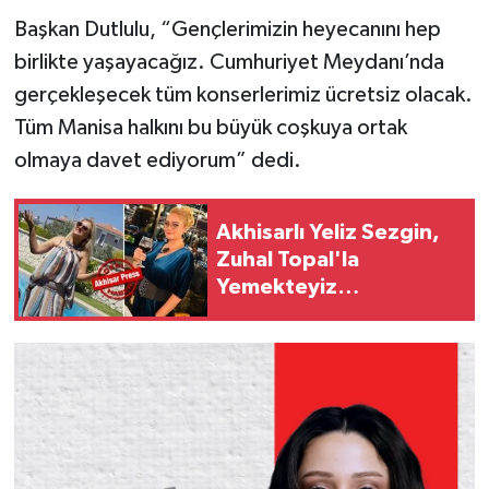
Başkan Dutlulu, “Gençlerimizin heyecanını hep
birlikte yaşayacağız. Cumhuriyet Meydanı’nda
gerçekleşecek tüm konserlerimiz ücretsiz olacak.
Tüm Manisa halkını bu büyük coşkuya ortak
olmaya davet ediyorum” dedi.
Akhisarlı Yeliz Sezgin,
Zuhal Topal'la
Yemekteyiz
programında!