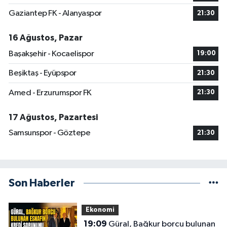
Gaziantep FK - Alanyaspor
21:30
16 Ağustos, Pazar
Başakşehir - Kocaelispor
19:00
Beşiktaş - Eyüpspor
21:30
Amed - Erzurumspor FK
21:30
17 Ağustos, Pazartesi
Samsunspor - Göztepe
21:30
Son Haberler
Ekonomi
19:09
Güral, Bağkur borcu bulunan