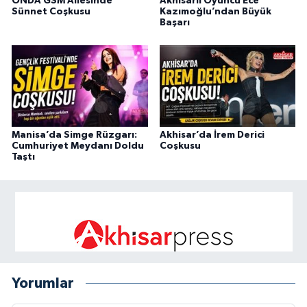
ONDA GSM Ailesinde
Akhisarlı Oyuncu Ece
Sünnet Coşkusu
Kazımoğlu’ndan Büyük
Başarı
Manisa’da Simge Rüzgarı:
Akhisar’da İrem Derici
Cumhuriyet Meydanı Doldu
Coşkusu
Taştı
Yorumlar