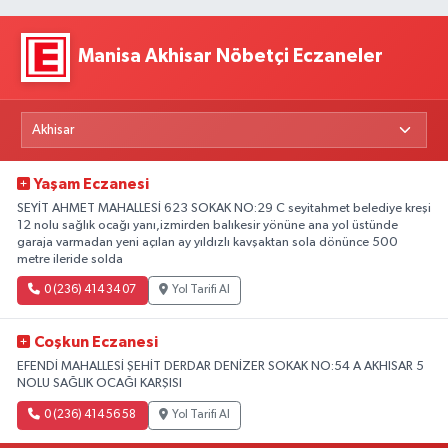
Manisa Akhisar Nöbetçi Eczaneler
Yaşam Eczanesi
SEYİT AHMET MAHALLESİ 623 SOKAK NO:29 C seyitahmet belediye kreşi
12 nolu sağlık ocağı yanı,izmirden balıkesir yönüne ana yol üstünde
garaja varmadan yeni açılan ay yıldızlı kavşaktan sola dönünce 500
metre ileride solda
0 (236) 414 34 07
Yol Tarifi Al
Coşkun Eczanesi
EFENDİ MAHALLESİ ŞEHİT DERDAR DENİZER SOKAK NO:54 A AKHISAR 5
NOLU SAĞLIK OCAĞI KARŞISI
0 (236) 414 56 58
Yol Tarifi Al