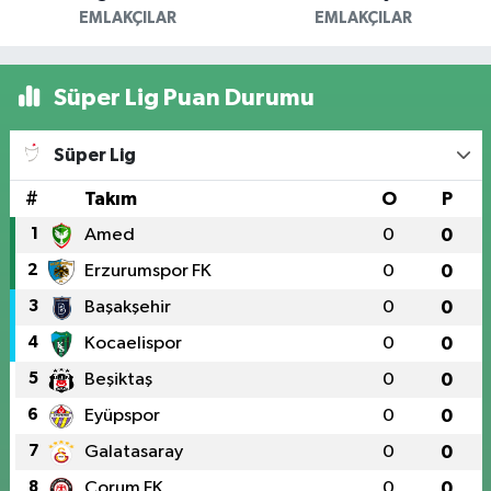
EMLAKÇILAR
EMLAKÇILAR
Süper Lig Puan Durumu
Süper Lig
#
Takım
O
P
1
Amed
0
0
2
Erzurumspor FK
0
0
3
Başakşehir
0
0
4
Kocaelispor
0
0
5
Beşiktaş
0
0
6
Eyüpspor
0
0
7
Galatasaray
0
0
8
Çorum FK
0
0